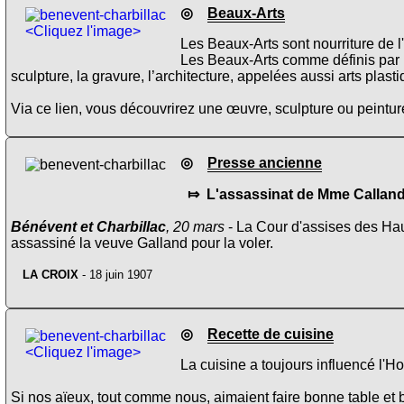
◎
Beaux-Arts
<Cliquez l'image>
Les Beaux-Arts sont nourriture de l
Les Beaux-Arts comme définis par
sculpture, la gravure, l’architecture, appelées aussi arts plas
Via ce lien, vous découvrirez une œuvre, sculpture ou peinture
◎
Presse ancienne
⤇ L'assassinat de Mme Callan
Bénévent et Charbillac
, 20 mars
- La Cour d'assises des Hau
assassiné la veuve Galland pour la voler.
LA CROIX
- 18 juin 1907
◎
Recette de cuisine
<Cliquez l'image>
La cuisine a toujours influencé l'H
Si nos aïeux, tout comme nous, aimaient faire bonne table et b