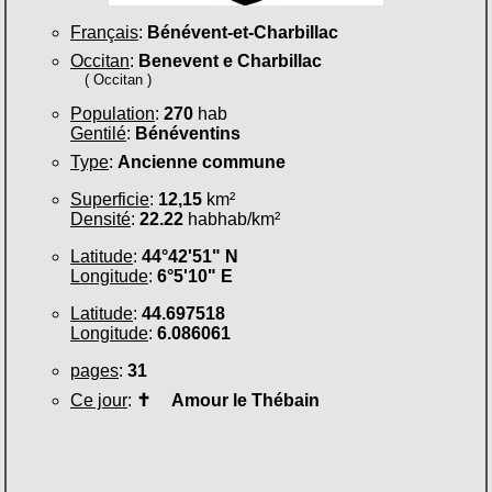
Français
:
Bénévent-et-Charbillac
Occitan
:
Benevent e Charbillac
( Occitan )
Population
:
270
hab
Gentilé
:
Bénéventins
Type
:
Ancienne commune
Superficie
:
12,15
km²
Densité
:
22.22
habhab/km²
Latitude
:
44°42'51" N
Longitude
:
6°5'10" E
Latitude
:
44.697518
Longitude
:
6.086061
pages
:
31
Ce jour
:
✝
Amour le Thébain