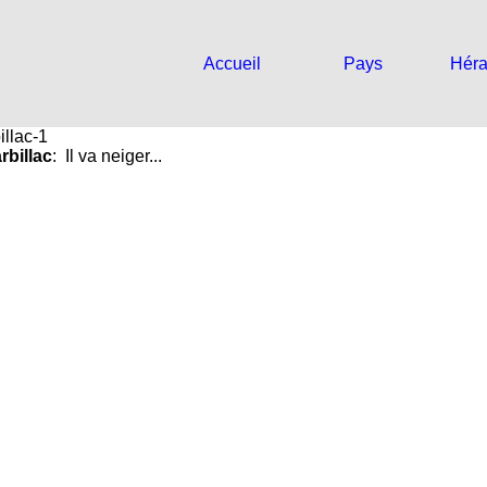
Accueil
Pays
Héra
rbillac
: Il va neiger...