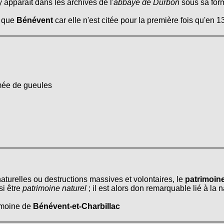
 y apparaît dans les archives de l'
abbaye de Durbon
sous sa form
e que
Bénévent
car elle n'est citée pour la première fois qu'en 1
mée de gueules
naturelles ou destructions massives et volontaires, le
patrimoine
si être
patrimoine naturel
; il est alors don remarquable lié à la 
rimoine de
Bénévent-et-Charbillac