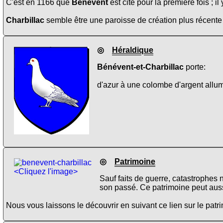
C'est en 1166 que
Bénévent
est cité pour la première fois ; il
Charbillac
semble être une paroisse de création plus récent
◎
Héraldique
Bénévent-et-Charbillac
porte:
d'azur à une colombe d'argent allu
◎
Patrimoine
<Cliquez l'image>
Sauf faits de guerre, catastrophes 
son passé. Ce patrimoine peut aus
Nous vous laissons le découvrir en suivant ce lien sur le pat