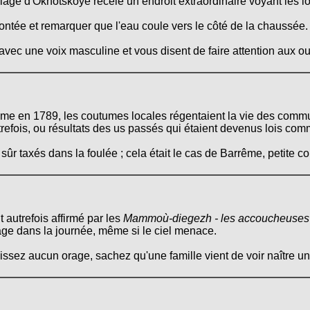
llage d'Okhotskoye recèle un endroit extraordinaire voyant les lo
montée et remarquer que l'eau coule vers le côté de la chaussée.
ec une voix masculine et vous disent de faire attention aux our
ime en 1789, les coutumes locales régentaient la vie des commun
refois, ou résultats des us passés qui étaient devenus lois co
 sûr taxés dans la foulée ; cela était le cas de Barrême, petit
t autrefois affirmé par les
Mammoù-diegezh - les accoucheuses
orage dans la journée, même si le ciel menace.
issez aucun orage, sachez qu'une famille vient de voir naître un 