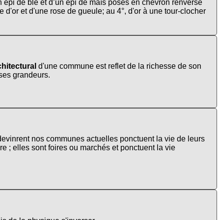
n épi de blé et d’un épi de maïs posés en chevron renversé
d'or et d'une rose de gueule; au 4°, d'or à une tour-clocher
hitectural
d'une commune est reflet de la richesse de son
t ses grandeurs.
s devinrent nos communes actuelles ponctuent la vie de leurs
 ; elles sont foires ou marchés et ponctuent la vie