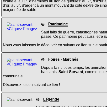
écartelé: au 1°, d’hermines au lion de gueules; au 2°, d’azur
d’or; au 3°, d'argent à un mont mouvant du coté dextre de sin
maçonnée de sable
◎
Patrimoine
<Cliquez l'image>
Sauf faits de guerre, catastrophes natu
passé. Ce patrimoine peut aussi être
p
Nous vous laissons le découvrir en suivant ce lien sur le pat
◎
Foires - Marchés
<Cliquez l'image>
Depuis la nuit des temps, les animation
habitants.
Saint-Servant
, comme toutes
communale.
Découvrez-les en suivant ce lien !
◎
Légende