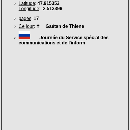
Latitude
:
47.915352
Longitude
:
-2.513399
pages
:
17
Ce jour
:
✝
Gaétan de Thiene
Journée du Service spécial des
communications et de l'inform