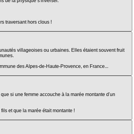
is de la physique s'inverser.
s traversant hors clous !
autés villageoises ou urbaines. Elles étaient souvent fruit
mmunes.
e commune des Alpes-de-Haute-Provence, en France...
que si une femme accouche à la marée montante d'un
fils et que la marée était montante !