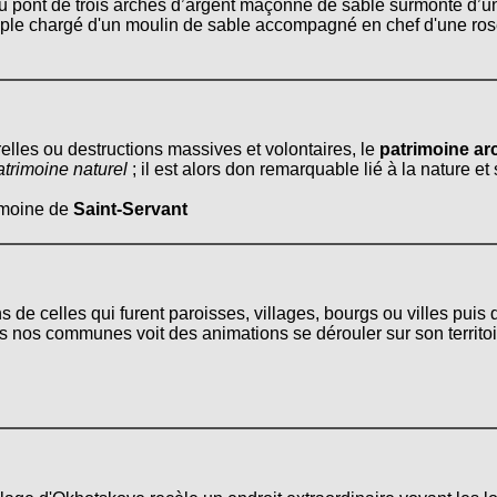
 au pont de trois arches d’argent maçonné de sable surmonté d’u
ople chargé d'un moulin de sable accompagné en chef d'une rose 
relles ou destructions massives et volontaires, le
patrimoine arc
atrimoine naturel
; il est alors don remarquable lié à la nature e
rimoine de
Saint-Servant
s de celles qui furent paroisses, villages, bourgs ou villes pui
 nos communes voit des animations se dérouler sur son territoire