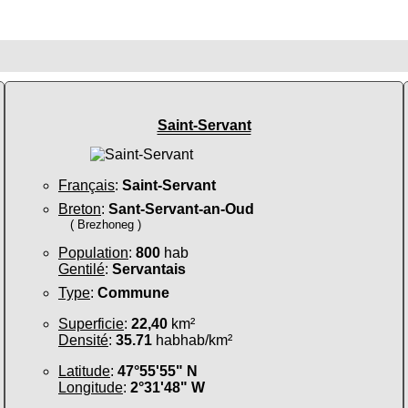
Saint-Servant
Français
:
Saint-Servant
Breton
:
Sant-Servant-an-Oud
( Brezhoneg )
Population
:
800
hab
Gentilé
:
Servantais
Type
:
Commune
Superficie
:
22,40
km²
Densité
:
35.71
habhab/km²
Latitude
:
47°55'55" N
Longitude
:
2°31'48" W