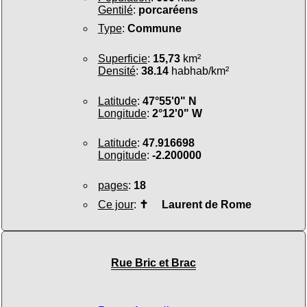
Gentilé
:
porcaréens
Type
:
Commune
Superficie
:
15,73
km²
Densité
:
38.14
habhab/km²
Latitude
:
47°55'0" N
Longitude
:
2°12'0" W
Latitude
:
47.916698
Longitude
:
-2.200000
pages
:
18
Ce jour
:
✝
Laurent de Rome
Rue Bric et Brac