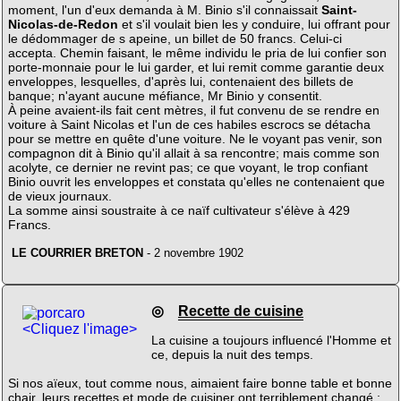
moment, l'un d'eux demanda à M. Binio s'il connaissait
Saint-
Nicolas-de-Redon
et s'il voulait bien les y conduire, lui offrant pour
le dédommager de s apeine, un billet de 50 francs. Celui-ci
accepta. Chemin faisant, le même individu le pria de lui confier son
porte-monnaie pour le lui garder, et lui remit comme garantie deux
enveloppes, lesquelles, d'après lui, contenaient des billets de
banque; n'ayant aucune méfiance, Mr Binio y consentit.
À peine avaient-ils fait cent mètres, il fut convenu de se rendre en
voiture à Saint Nicolas et l'un de ces habiles escrocs se détacha
pour se mettre en quête d'une voiture. Ne le voyant pas venir, son
compagnon dit à Binio qu'il allait à sa rencontre; mais comme son
acolyte, ce dernier ne revint pas; ce que voyant, le trop confiant
Binio ouvrit les enveloppes et constata qu'elles ne contenaient que
de vieux journaux.
La somme ainsi soustraite à ce naïf cultivateur s'élève à 429
Francs.
LE COURRIER BRETON
- 2 novembre 1902
◎
Recette de cuisine
<Cliquez l'image>
La cuisine a toujours influencé l'Homme et
ce, depuis la nuit des temps.
Si nos aïeux, tout comme nous, aimaient faire bonne table et bonne
chair, leurs recettes et mode de cuisiner ont terriblement changé ;