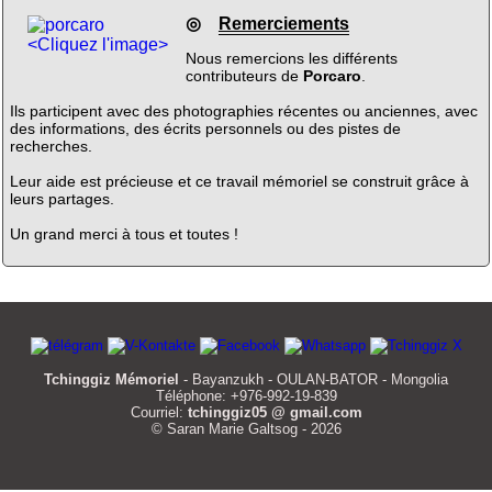
◎
Remerciements
<Cliquez l'image>
Nous remercions les différents
contributeurs de
Porcaro
.
Ils participent avec des photographies récentes ou anciennes, avec
des informations, des écrits personnels ou des pistes de
recherches.
Leur aide est précieuse et ce travail mémoriel se construit grâce à
leurs partages.
Un grand merci à tous et toutes !
Tchinggiz Mémoriel
- Bayanzukh - OULAN-BATOR - Mongolia
Téléphone: +976-992-19-839
Courriel:
tchinggiz05 @ gmail.com
© Saran Marie Galtsog - 2026