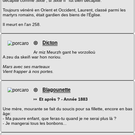
décapité comme Sixte ; si Sixte II° fut bien décapité.
Toujours vénéré en Orient et Occident, Laurent, classé parmi les
martyrs romains, était gardien des biens de l'Église.
Il meurt en l'an 258.
◎
Dicton
Ar miz Meurzh gant he vorzolioù
A zeu da skeiñ war hon noriou.
Mars avec ses marteaux
Vient frapper à nos portes.
◎
Blagounette
⤇
Et après ? - Année 1883
Une mère, mourante se fait du soucis pour sa fillette, encore en bas
âge:
- Ma pauvre enfant, que feras-tu quand je ne serai plus là ?
- Je mangerai tous les bonbons...