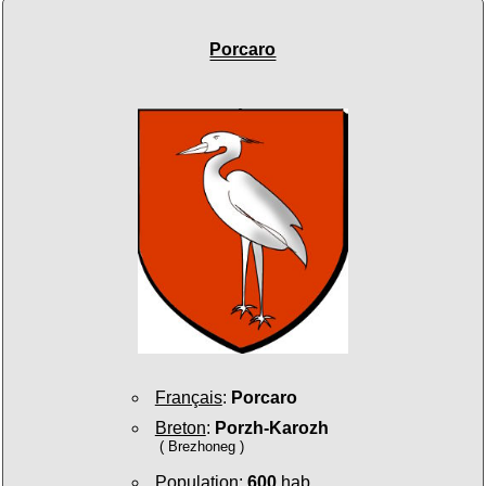
Porcaro
Français
:
Porcaro
Breton
:
Porzh-Karozh
( Brezhoneg )
Population
:
600
hab