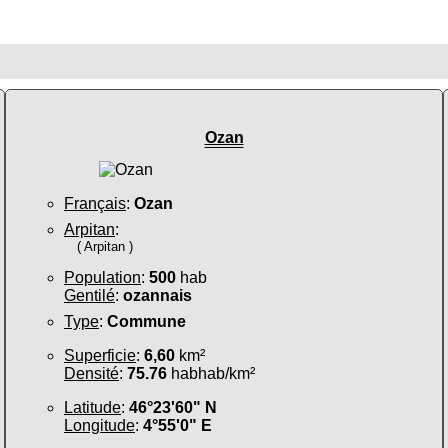
Ozan
Français
:
Ozan
Arpitan
:
( Arpitan )
Population
:
500
hab
Gentilé
:
ozannais
Type
:
Commune
Superficie
:
6,60
km²
Densité
:
75.76
habhab/km²
Latitude
:
46°23'60" N
Longitude
:
4°55'0" E