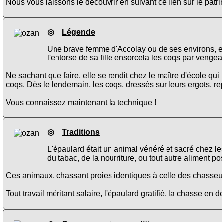
Nous vous laissons le découvrir en suivant ce lien sur le pat
◎
Légende
Une brave femme d'Accolay ou de ses environs, en
l'entorse de sa fille ensorcela les coqs par vengean
Ne sachant que faire, elle se rendit chez le maître d'école qui 
coqs. Dès le lendemain, les coqs, dressés sur leurs ergots, re
Vous connaissez maintenant la technique !
◎
Traditions
L'épaulard était un animal vénéré et sacré chez le
du tabac, de la nourriture, ou tout autre aliment pos
Ces animaux, chassant proies identiques à celle des chasseur
Tout travail méritant salaire, l'épaulard gratifié, la chasse en d