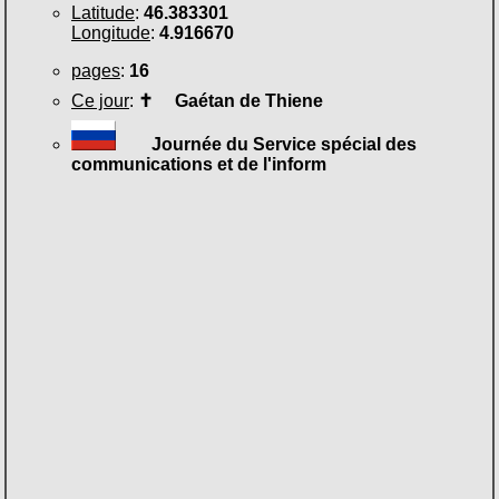
Latitude
:
46.383301
Longitude
:
4.916670
pages
:
16
Ce jour
:
✝
Gaétan de Thiene
Journée du Service spécial des
communications et de l'inform