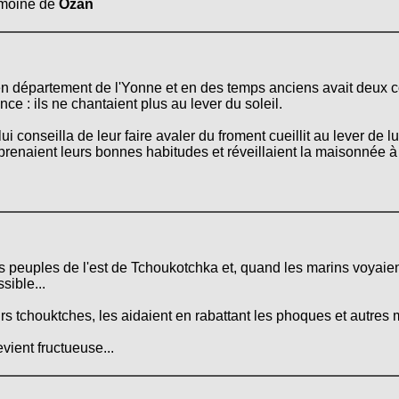
rimoine de
Ozan
 département de l'Yonne et en des temps anciens avait deux coq
ce : ils ne chantaient plus au lever du soleil.
lui conseilla de leur faire avaler du froment cueillit au lever de 
prenaient leurs bonnes habitudes et réveillaient la maisonnée à 
s peuples de l'est de Tchoukotchka et, quand les marins voyaient
sible...
s tchouktches, les aidaient en rabattant les phoques et autres 
evient fructueuse...