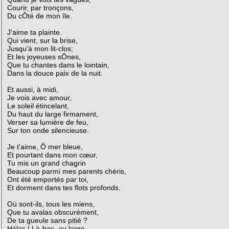
Courir, par tronçons,
Du cÔté de mon île.
J'aime ta plainte.
Qui vient, sur la brise,
Jusqu'à mon lit-clos;
Et les joyeuses sÔnes,
Que tu chantes dans le lointain,
Dans la douce paix de la nuit.
Et aussi, à midi,
Je vois avec amour,
Le soleil étincelant,
Du haut du large firmament,
Verser sa lumière de feu,
Sur ton onde silencieuse.
Je t'aime, Ô mer bleue,
Et pourtant dans mon cœur,
Tu mis un grand chagrin
Beaucoup parmi mes parents chéris,
Ont été emportés par toi,
Et dorment dans tes flots profonds.
Où sont-ils, tous les miens,
Que tu avalas obscurément,
De ta gueule sans pitié ?
Hélas ! Là-bas, au large,