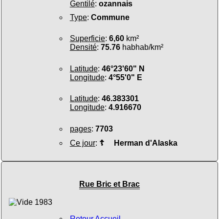
Gentilé
:
ozannais
Type
:
Commune
Superficie
:
6,60
km²
Densité
:
75.76
habhab/km²
Latitude
:
46°23'60" N
Longitude
:
4°55'0" E
Latitude
:
46.383301
Longitude
:
4.916670
pages
:
7703
Ce jour
:
☦
Herman d'Alaska
Rue Bric et Brac
Retour Accueil