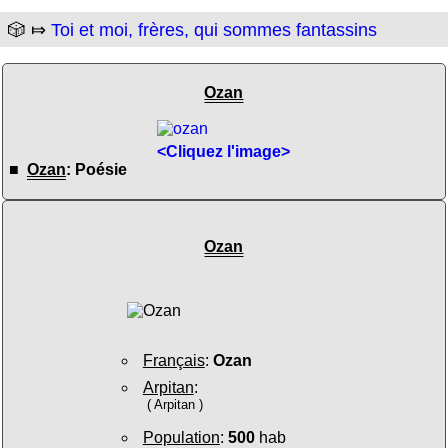
🎲 ⤇
Toi et moi, frères, qui sommes fantassins
Ozan
<Cliquez l'image>
■
Ozan
: Poésie
Ozan
Français
:
Ozan
Arpitan
:
( Arpitan )
Population
:
500
hab