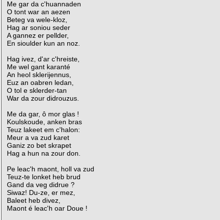
Me gar da c'huannaden
O tont war an aezen
Beteg va wele-kloz,
Hag ar soniou seder
A gannez er pellder,
En sioulder kun an noz.
Hag ivez, d'ar c'hreiste,
Me wel gant karanté
An heol sklerijennus,
Euz an oabren ledan,
O tol e sklerder-tan
War da zour didrouzus.
Me da gar, ô mor glas !
Koulskoude, anken bras
Teuz lakeet em c'halon:
Meur a va zud karet
Ganiz zo bet skrapet
Hag a hun na zour don.
Pe leac'h maont, holl va zud
Teuz-te lonket heb brud
Gand da veg didrue ?
Siwaz! Du-ze, er mez,
Baleet heb divez,
Maont é leac'h oar Doue !