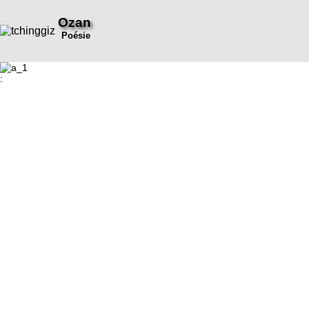
Ozan
Poésie
: