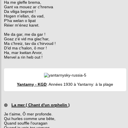
Ha me gleffe brema,
Gant va mouez ar c'hrenva
Da viliga bepred !
Hogen n'ellan, da vad,
P'ha welan o lipat
Réier m'énez karet.
Me da gar, me da gar !
Goaz z'é vid ma glac'har,
Ma c'hreiz, tav da c'hirvoud !
D'id ma c'halon, ô mor !
Ha, mar kwitan Arvor,
Mervel a rin heb out !
Yantarny - KGD
: Années 1930 à Yantarny: à la plage
◎
La mer ( Chant d'un orphelin )
Je t'aime, Ô mer profonde.
Qui hurles comme une bête,
Quand souffle l'ouragan
Quand je vois tes vagues,