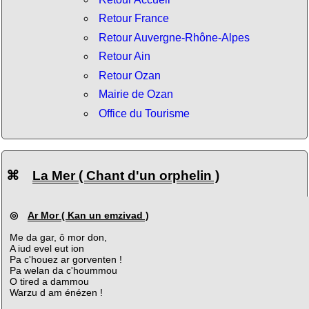
Retour France
Retour Auvergne-Rhône-Alpes
Retour Ain
Retour Ozan
Mairie de Ozan
Office du Tourisme
⌘
La Mer ( Chant d'un orphelin )
◎
Ar Mor ( Kan un emzivad )
Me da gar, ô mor don,
A iud evel eut ion
Pa c'houez ar gorventen !
Pa welan da c'hoummou
O tired a dammou
Warzu d am énézen !