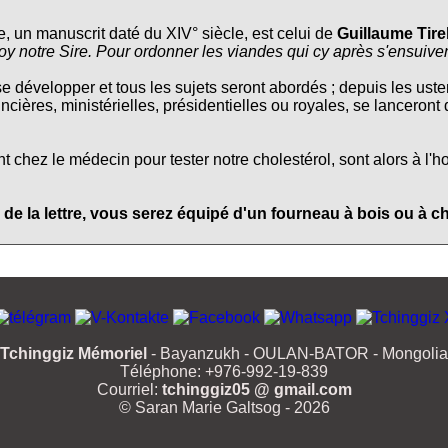
e, un manuscrit daté du XIV° siècle, est celui de
Guillaume Tire
oy notre Sire. Pour ordonner les viandes qui cy après s'ensuive
se développer et tous les sujets seront abordés ; depuis les usten
ncières, ministérielles, présidentielles ou royales, se lanceront
chez le médecin pour tester notre cholestérol, sont alors à l'h
 de la lettre, vous serez équipé d'un fourneau à bois ou à c
Tchinggiz Mémoriel
- Bayanzukh - OULAN-BATOR - Mongolia
Téléphone: +976-992-19-839
Courriel:
tchinggiz05 @ gmail.com
© Saran Marie Galtsog - 2026