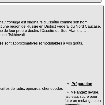
t au fromage
est originaire d'Ossétie comme son nom
est une région de Russie en District Fédéral du Nord Caucase.
 de leur propre destin, l'Ossétie-du-Sud-Alanie a fait
 est Tskhinvali.
és sont approximatives et modulables à vos goûts.
⤇
Préparation
feuilles de radis, épinards, chénopodes
> Mélangez levure,
lait, eau, sucre pour
faire un mélange bien
homogène