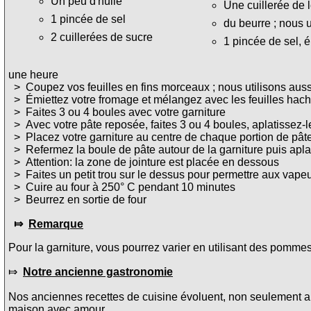
Un peu d'huile
Une cuillerée de 
1 pincée de sel
du beurre ; nous 
2 cuillerées de sucre
1 pincée de sel, 
une heure
> Coupez vos feuilles en fins morceaux ; nous utilisons aussi
> Émiettez votre fromage et mélangez avec les feuilles haché
> Faites 3 ou 4 boules avec votre garniture
> Avec votre pâte reposée, faites 3 ou 4 boules, aplatissez-
> Placez votre garniture au centre de chaque portion de pât
> Refermez la boule de pâte autour de la garniture puis apla
> Attention: la zone de jointure est placée en dessous
> Faites un petit trou sur le dessus pour permettre aux vape
> Cuire au four à 250° C pendant 10 minutes
> Beurrez en sortie de four
⤇
Remarque
Pour la garniture, vous pourrez varier en utilisant des pommes 
⤇
Notre ancienne gastronomie
Nos anciennes recettes de cuisine évoluent, non seulement au
maison avec amour.