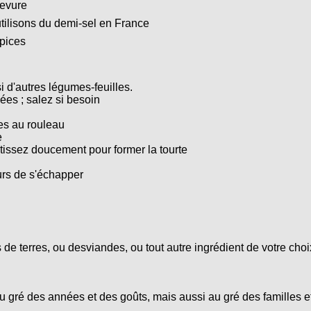
levure
utilisons du demi-sel en France
épices
 d'autres légumes-feuilles.
es ; salez si besoin
les au rouleau
e
tissez doucement pour former la tourte
urs de s'échapper
de terres, ou desviandes, ou tout autre ingrédient de votre choix
 gré des années et des goûts, mais aussi au gré des familles et