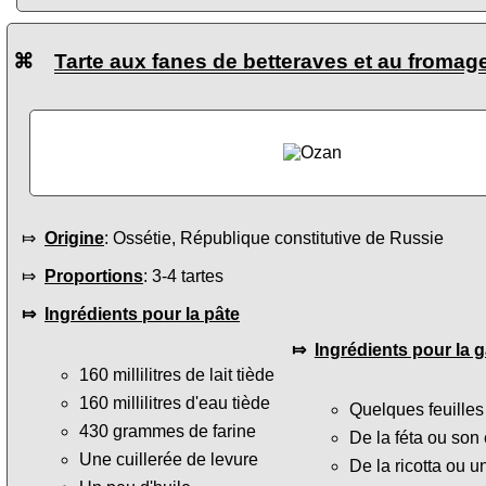
⌘
Tarte aux fanes de betteraves et au fromag
⤇
Origine
: Ossétie, République constitutive de Russie
⤇
Proportions
: 3-4 tartes
⤇
Ingrédients pour la pâte
⤇
Ingrédients pour la g
160 millilitres de lait tiède
160 millilitres d'eau tiède
Quelques feuilles 
430 grammes de farine
De la féta ou son 
Une cuillerée de levure
De la ricotta ou u