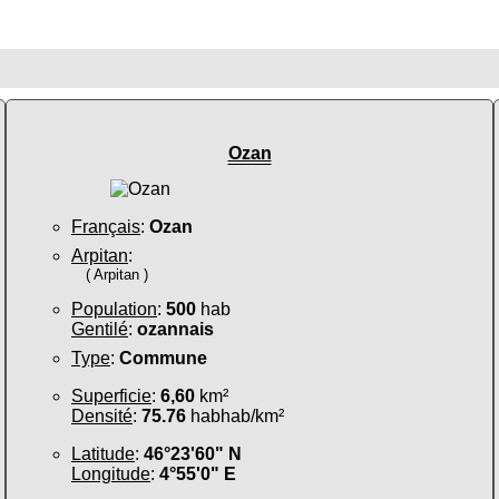
Ozan
Français
:
Ozan
Arpitan
:
( Arpitan )
Population
:
500
hab
Gentilé
:
ozannais
Type
:
Commune
Superficie
:
6,60
km²
Densité
:
75.76
habhab/km²
Latitude
:
46°23'60" N
Longitude
:
4°55'0" E