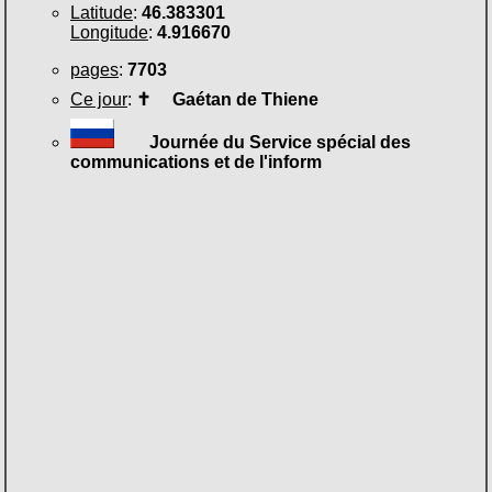
Latitude
:
46.383301
Longitude
:
4.916670
pages
:
7703
Ce jour
:
✝
Gaétan de Thiene
Journée du Service spécial des
communications et de l'inform