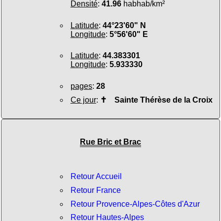
Densité
:
41.96
habhab/km²
Latitude
:
44°23'60" N
Longitude
:
5°56'60" E
Latitude
:
44.383301
Longitude
:
5.933330
pages
:
28
Ce jour
:
✝
Sainte Thérèse de la Croix
Rue Bric et Brac
Retour Accueil
Retour France
Retour Provence-Alpes-Côtes d'Azur
Retour Hautes-Alpes