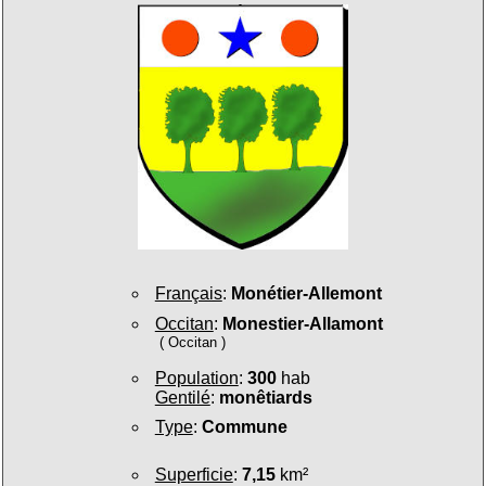
Français
:
Monétier-Allemont
Occitan
:
Monestier-Allamont
( Occitan )
Population
:
300
hab
Gentilé
:
monêtiards
Type
:
Commune
Superficie
:
7,15
km²