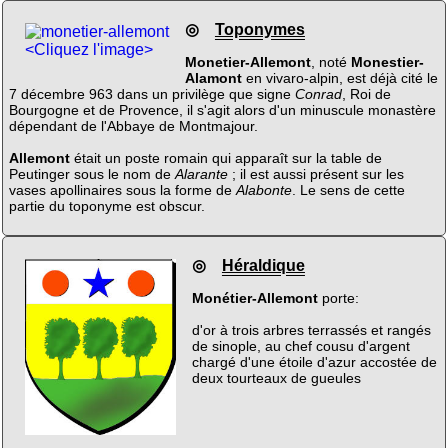
◎
Toponymes
<Cliquez l'image>
Monetier-Allemont
, noté
Monestier-
Alamont
en vivaro-alpin, est déjà cité le
7 décembre 963 dans un privilège que signe
Conrad
, Roi de
Bourgogne et de Provence, il s'agit alors d'un minuscule monastère
dépendant de l'Abbaye de Montmajour.
Allemont
était un poste romain qui apparaît sur la table de
Peutinger sous le nom de
Alarante
; il est aussi présent sur les
vases apollinaires sous la forme de
Alabonte
. Le sens de cette
partie du toponyme est obscur.
◎
Héraldique
Monétier-Allemont
porte:
d'or à trois arbres terrassés et rangés
de sinople, au chef cousu d'argent
chargé d'une étoile d'azur accostée de
deux tourteaux de gueules