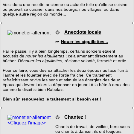
Voici donc une recette ancienne ou actuelle telle qu'elle se cuisine
ou pouvait se cuisiner dans nos bourgs, nos villages, ou dans
quelque autre région du monde...
◎
Anecdote locale
⤇
Nouer les aiguillettes...
Par le passé, il y a bien longtemps, certains sorciers étaient
accusés de
nouer les aiguillettes
; cela amenant directement au
bûcher.
Dénouer les aiguillettes
, réclame volonté, fermeté et ortie.
Pour ce faire, vous devrez attacher les deux époux nus face l'un à
l'autre et les fouetter avec de l'ortie fraîche. Ce traitement
rafraîchissant ravive les sens et stimule les énergies des deux
époux qui devront alors la dépenser en jouant à la bête à deux dos
comme le disait si bien Rabelais.
Bien sûr, renouvelez le traitement si besoin est !
◎
Chantez !
<Cliquez l'image>
Chants de travail, de veillée, berceuses
ou chants à danser, ils ont toujours