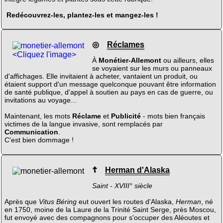
Redécouvrez-les, plantez-les et mangez-les !
◎
Réclames
<Cliquez l'image>
À
Monétier-Allemont
ou ailleurs, elles
se voyaient sur les murs ou panneaux
d'affichages. Elle invitaient à acheter, vantaient un produit, ou
étaient support d'un message quelconque pouvant être information
de santé publique, d'appel à soutien au pays en cas de guerre, ou
invitations au voyage...
Maintenant, les mots
Réclame
et
Publicité
- mots bien français
victimes de la langue invasive, sont remplacés par
Communication
.
C'est bien dommage !
☦
Herman d'Alaska
Saint - XVIII° siècle
Après que
Vitus Béring
eut ouvert les routes d'Alaska,
Herman
, né
en 1750, moine de la Laure de la Trinité Saint Serge, près Moscou,
fut envoyé avec des compagnons pour s'occuper des Aléoutes et