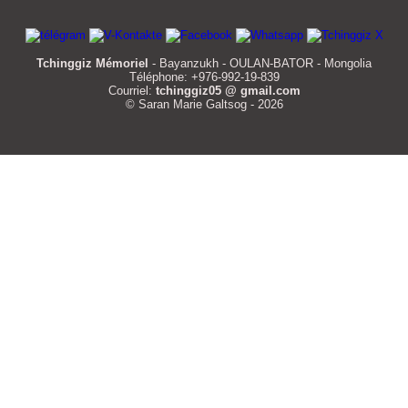
Tchinggiz Mémoriel
- Bayanzukh - OULAN-BATOR - Mongolia
Téléphone: +976-992-19-839
Courriel:
tchinggiz05 @ gmail.com
© Saran Marie Galtsog - 2026