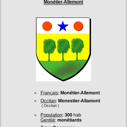
Monétier-Allemont
Français
:
Monétier-Allemont
Occitan
:
Monestier-Allamont
( Occitan )
Population
:
300
hab
Gentilé
:
monêtiards