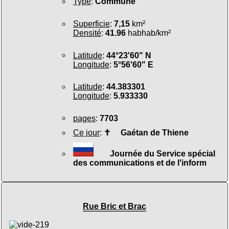
Type
:
Commune
Superficie
:
7,15
km²
Densité
:
41.96
habhab/km²
Latitude
:
44°23'60" N
Longitude
:
5°56'60" E
Latitude
:
44.383301
Longitude
:
5.933330
pages
:
7703
Ce jour
:
✝
Gaétan de Thiene
Journée du Service spécial
des communications et de l'inform
Rue Bric et Brac