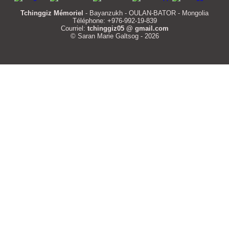
Tchinggiz Mémoriel
- Bayanzukh - OULAN-BATOR - Mongolia
Téléphone: +976-992-19-839
Courriel:
tchinggiz05 @ gmail.com
© Saran Marie Galtsog - 2026