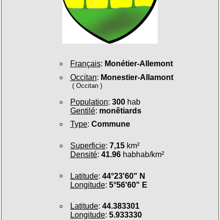
Français
:
Monétier-Allemont
Occitan
:
Monestier-Allamont
( Occitan )
Population
:
300
hab
Gentilé
:
monêtiards
Type
:
Commune
Superficie
:
7,15
km²
Densité
:
41.96
habhab/km²
Latitude
:
44°23'60" N
Longitude
:
5°56'60" E
Latitude
:
44.383301
Longitude
:
5.933330