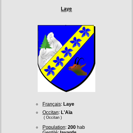
Laye
Français
:
Laye
Occitan
:
L'Aïa
( Occitan )
Population
:
200
hab
Gentilé
:
layards