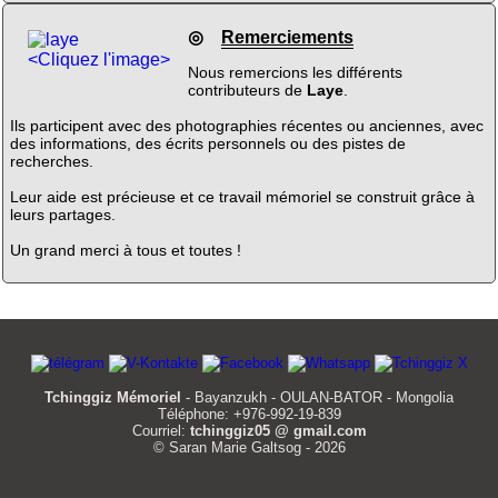
◎
Remerciements
<Cliquez l'image>
Nous remercions les différents
contributeurs de
Laye
.
Ils participent avec des photographies récentes ou anciennes, avec
des informations, des écrits personnels ou des pistes de
recherches.
Leur aide est précieuse et ce travail mémoriel se construit grâce à
leurs partages.
Un grand merci à tous et toutes !
Tchinggiz Mémoriel
- Bayanzukh - OULAN-BATOR - Mongolia
Téléphone: +976-992-19-839
Courriel:
tchinggiz05 @ gmail.com
© Saran Marie Galtsog - 2026