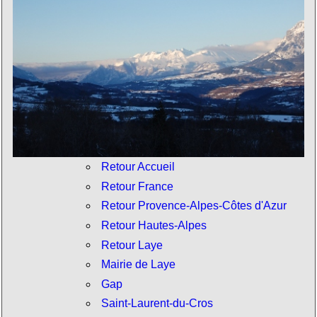
Retour Accueil
Retour France
Retour Provence-Alpes-Côtes d'Azur
Retour Hautes-Alpes
Retour Laye
Mairie de Laye
Gap
Saint-Laurent-du-Cros