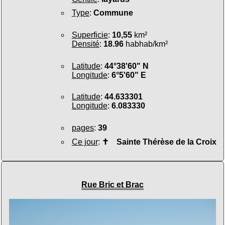
Type
:
Commune
Superficie
:
10,55
km²
Densité
:
18.96
habhab/km²
Latitude
:
44°38'60" N
Longitude
:
6°5'60" E
Latitude
:
44.633301
Longitude
:
6.083330
pages
:
39
Ce jour
:
✝
Sainte Thérèse de la Croix
Rue Bric et Brac