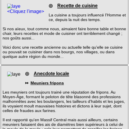
◎
Recette de cuisine
<Cliquez l'image>
La cuisine a toujours influencé l'Homme et
ce, depuis la nuit des temps.
Si nos aïeux, tout comme nous, aimaient faire bonne table et bonne
chair, leurs recettes et mode de cuisiner ont terriblement changé ;
nos goûts aussi...
Voici donc une recette ancienne ou actuelle telle qu'elle se cuisine
ou pouvait se cuisiner dans nos bourgs, nos villages, ou dans
quelque autre région du monde...
◎
Anecdote locale
⤇
Meuniers fripons
Les meuniers ont toujours trainé une réputation de fripons. Au
Moyen-Âge, formant le peloton de tête blasonné des professions
malhonnêtes avec les boulangers, les tailleurs d'habits et les juges,
ils voyaient moult mauvaises histoires et dictons à leur sujet, dont
celles de fraudes aux farines.
Il est rapporté qu'en Massif Central mais aussi ailleurs, certains
meuniers faisaient des ais de diamètres bien supérieurs à celui de
la meule de la meule ; cela leur permettant de grapiller les farines