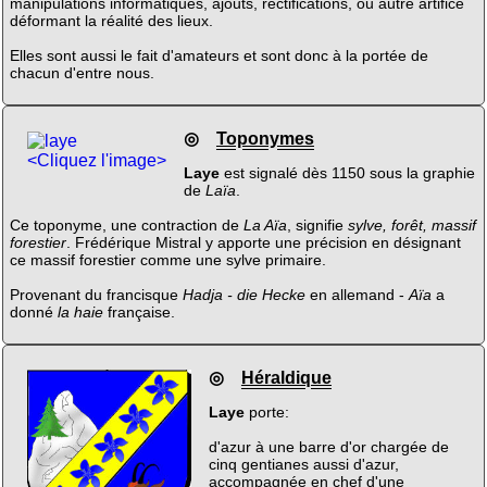
manipulations informatiques, ajouts, rectifications, ou autre artifice
déformant la réalité des lieux.
Elles sont aussi le fait d'amateurs et sont donc à la portée de
chacun d'entre nous.
◎
Toponymes
<Cliquez l'image>
Laye
est signalé dès 1150 sous la graphie
de
Laïa
.
Ce toponyme, une contraction de
La Aïa
, signifie
sylve, forêt, massif
forestier
. Frédérique Mistral y apporte une précision en désignant
ce massif forestier comme une sylve primaire.
Provenant du francisque
Hadja - die Hecke
en allemand -
Aïa
a
donné
la haie
française.
◎
Héraldique
Laye
porte:
d'azur à une barre d'or chargée de
cinq gentianes aussi d'azur,
accompagnée en chef d'une