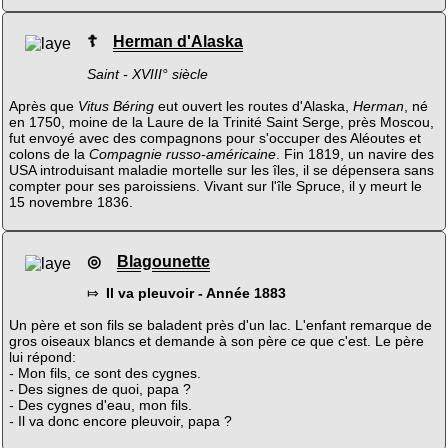
☦
Herman d'Alaska
Saint - XVIII° siècle
Après que
Vitus Béring
eut ouvert les routes d'Alaska,
Herman
, né
en 1750, moine de la Laure de la Trinité Saint Serge, près Moscou,
fut envoyé avec des compagnons pour s'occuper des Aléoutes et
colons de la
Compagnie russo-américaine
. Fin 1819, un navire des
USA introduisant maladie mortelle sur les îles, il se dépensera sans
compter pour ses paroissiens. Vivant sur l'île Spruce, il y meurt le
15 novembre 1836.
◎
Blagounette
⤇
Il va pleuvoir - Année 1883
Un père et son fils se baladent près d'un lac. L'enfant remarque de
gros oiseaux blancs et demande à son père ce que c'est. Le père
lui répond:
- Mon fils, ce sont des cygnes.
- Des signes de quoi, papa ?
- Des cygnes d'eau, mon fils.
- Il va donc encore pleuvoir, papa ?