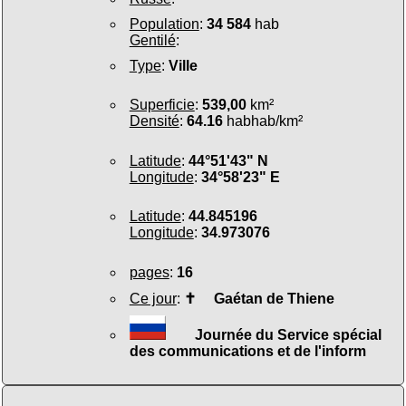
Population
:
34 584
hab
Gentilé
:
Type
:
Ville
Superficie
:
539,00
km²
Densité
:
64.16
habhab/km²
Latitude
:
44°51'43" N
Longitude
:
34°58'23" E
Latitude
:
44.845196
Longitude
:
34.973076
pages
:
16
Ce jour
:
✝
Gaétan de Thiene
Journée du Service spécial
des communications et de l'inform