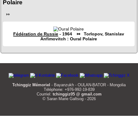
Polaire
⤇
Fédération de Russie
- 1964 ⤇ Torlopov, Stanislav
Anfimovitch : Oural Polaire
Tchinggiz Mémoriel
- Bayanzukh - OULAN-BATOR - Mongolia
Téléphone: +976-992-19-839
Courriel:
tchinggiz05 @ gmail.com
© Saran Marie Galtsog - 2026