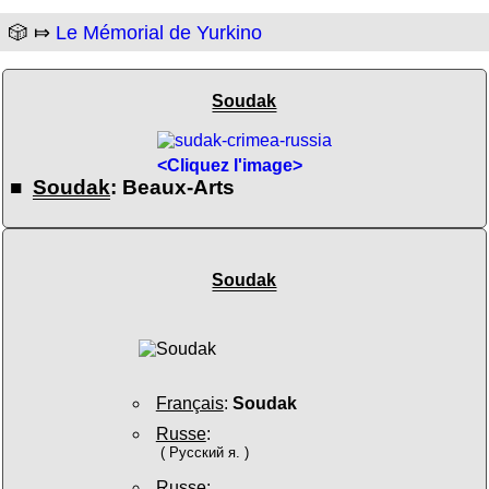
🎲 ⤇
Le Mémorial de Yurkino
Soudak
<Cliquez l'image>
■
Soudak
: Beaux-Arts
Soudak
Français
:
Soudak
Russe
:
( Русский я. )
Russe
: