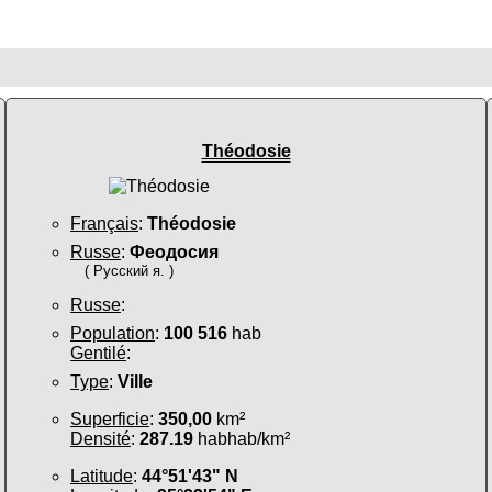
Théodosie
Français
:
Théodosie
Russe
:
Феодосия
( Русский я. )
Russe
:
Population
:
100 516
hab
Gentilé
:
Type
:
Ville
Superficie
:
350,00
km²
Densité
:
287.19
habhab/km²
Latitude
:
44°51'43" N