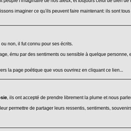
 peuplé l'imaginaire de nos aïeux, et toujours celui de bien d
issons imaginer ce qu'ils peuvent faire maintenant: ils sont tou
 non, il fut connu pour ses écrits.
age, ému par des sentiments ou sensible à quelque personne, et 
ers la page poétique que vous ouvrirez en cliquant ce lien...
sie
, ils ont accepté de prendre librement la plume et nous parler
leur permettre de partager leurs ressentis, sentiments, souvenirs