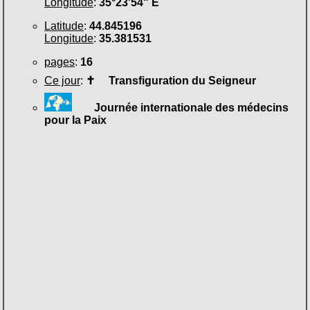
Longitude
:
35°23'54" E
Latitude
:
44.845196
Longitude
:
35.381531
pages
:
16
Ce jour
:
✝
Transfiguration du Seigneur
Journée internationale des médecins
pour la Paix