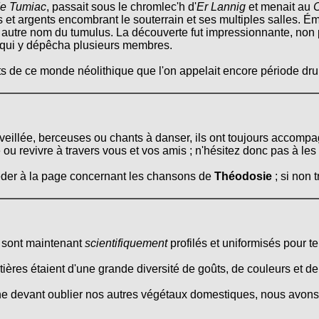
e Tumiac
, passait sous le chromlec'h d'
Er Lannig
et menait au
C
 et argents encombrant le souterrain et ses multiples salles. Ém
, autre nom du tumulus. La découverte fut impressionnante, non
qui y dépêcha plusieurs membres.
cts de ce monde néolithique que l'on appelait encore période dru
 veillée, berceuses ou chants à danser, ils ont toujours accompa
ou revivre à travers vous et vos amis ; n'hésitez donc pas à les
céder à la page concernant les chansons de
Théodosie
; si non 
s sont maintenant
scientifiquement
profilés et uniformisés pour ten
itières étaient d'une grande diversité de goûts, de couleurs et d
ne devant oublier nos autres végétaux domestiques, nous avons 