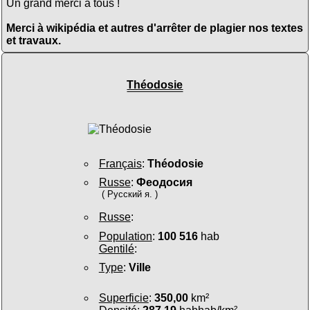
Un grand merci à tous !
Merci à wikipédia et autres d'arrêter de plagier nos textes
et travaux.
Théodosie
Français
:
Théodosie
Russe
:
Феодосия
( Русский я. )
Russe
:
Population
:
100 516
hab
Gentilé
:
Type
:
Ville
Superficie
:
350,00
km²