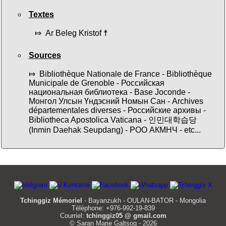
Textes
⤇ Ar Beleg Kristof ☨
Sources
⤇ Bibliothèque Nationale de France - Bibliothèque
Municipale de Grenoble - Российская
национальная библиотека - Base Joconde -
Монгол Улсын Үндэсний Номын Сан - Archives
départementales diverses - Российские архивы -
Bibliotheca Apostolica Vaticana - 인민대학습당
(Inmin Daehak Seupdang) - РОО АКМНЧ - etc...
Tchinggiz Mémoriel
- Bayanzukh - OULAN-BATOR - Mongolia
Téléphone: +976-992-19-839
Courriel:
tchinggiz05 @ gmail.com
© Saran Marie Galtsog - 2026