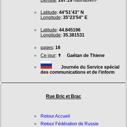
Densité
:
287.19
habhab/km²
Latitude
:
44°51'43" N
Longitude
:
35°23'54" E
Latitude
:
44.845196
Longitude
:
35.381531
pages
:
16
Ce jour
:
✝
Gaétan de Thiene
Journée du Service spécial
des communications et de l'inform
Rue Bric et Brac
Retour Accueil
Retour Fédération de Russie