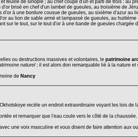
t feuillé de sinople ; au chef coupé d'un et parti de trois : au p
d'or brisé en chef d'un lambel de gueules, au troisième de Jéru
s d'or à une bordure cousue de gueules, au sixième d'azur au l
or au lion de sable armé et lampassé de gueules, au huitième d
sur le tout, sur le tout d'or à une bande de gueules chargée de
relles ou destructions massives et volontaires, le
patrimoine arc
atrimoine naturel
; il est alors don remarquable lié à la nature e
rimoine de
Nancy
'Okhotskoye recèle un endroit extraordinaire voyant les lois de l
montée et remarquer que l'eau coule vers le côté de la chaussée.
ec une voix masculine et vous disent de faire attention aux our