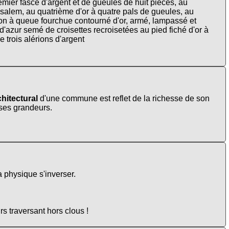
remier fascé d'argent et de gueules de huit pièces, au
salem, au quatrième d'or à quatre pals de gueules, au
ion à queue fourchue contourné d'or, armé, lampassé et
'azur semé de croisettes recroisetées au pied fiché d'or à
 trois alérions d'argent
hitectural
d'une commune est reflet de la richesse de son
t ses grandeurs.
a physique s'inverser.
s traversant hors clous !