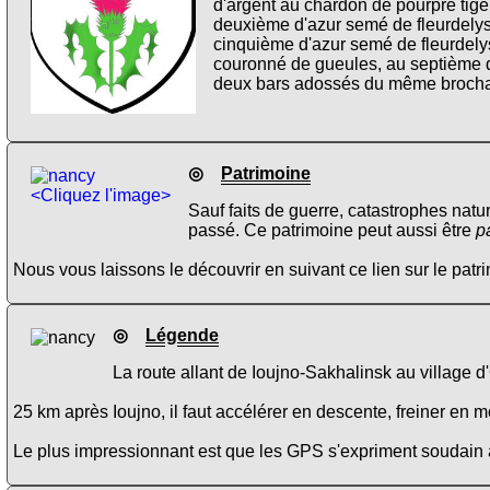
d'argent au chardon de pourpre tigé e
deuxième d'azur semé de fleurdelys 
cinquième d'azur semé de fleurdely
couronné de gueules, au septième d'
deux bars adossés du même brochant 
◎
Patrimoine
<Cliquez l'image>
Sauf faits de guerre, catastrophes natu
passé. Ce patrimoine peut aussi être
p
Nous vous laissons le découvrir en suivant ce lien sur le pat
◎
Légende
La route allant de Ioujno-Sakhalinsk au village d
25 km après Ioujno, il faut accélérer en descente, freiner en 
Le plus impressionnant est que les GPS s'expriment soudain av