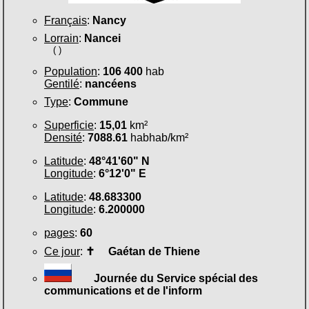
Français
:
Nancy
Lorrain
:
Nancei
( )
Population
:
106 400
hab
Gentilé
:
nancéens
Type
:
Commune
Superficie
:
15,01
km²
Densité
:
7088.61
habhab/km²
Latitude
:
48°41'60" N
Longitude
:
6°12'0" E
Latitude
:
48.683300
Longitude
:
6.200000
pages
:
60
Ce jour
:
✝
Gaétan de Thiene
Journée du Service spécial des
communications et de l'inform