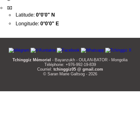
📧
Latitude:
0°0'0" N
Longitude:
0°0'0" E
Tchinggiz Mémoriel
- Bayanzukh - OULAN-BATOR - Mongolia
Téléphone: +976-992-19-839
Courriel:
tchinggiz05 @ gmail.com
© Saran Marie Galtsog - 2026