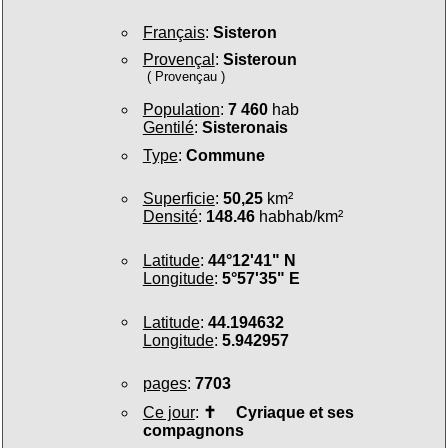
Français
:
Sisteron
Provençal
:
Sisteroun
( Provençau )
Population
:
7 460
hab
Gentilé
:
Sisteronais
Type
:
Commune
Superficie
:
50,25
km²
Densité
:
148.46
habhab/km²
Latitude
:
44°12'41" N
Longitude
:
5°57'35" E
Latitude
:
44.194632
Longitude
:
5.942957
pages
:
7703
Ce jour
:
✝
Cyriaque et ses
compagnons