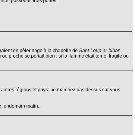
nce, possédait trois portes.
naient en pèlerinage à la chapelle de
Sant-Loup-ar-bihan -
 ou proche se portait bien ; si la flamme était terne, fragile ou
n autres régions et pays: ne marchez pas dessus car vous
e lendemain matin...