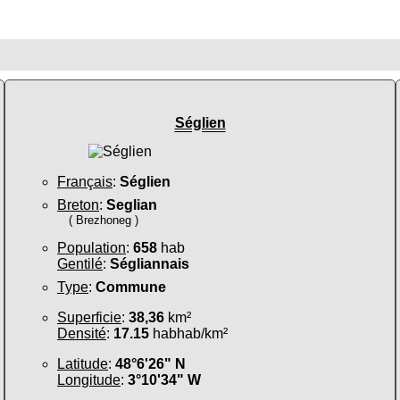
Séglien
Français
:
Séglien
Breton
:
Seglian
( Brezhoneg )
Population
:
658
hab
Gentilé
:
Ségliannais
Type
:
Commune
Superficie
:
38,36
km²
Densité
:
17.15
habhab/km²
Latitude
:
48°6'26" N
Longitude
:
3°10'34" W