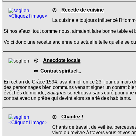
◎
Recette de cuisine
<Cliquez l'image>
La cuisine a toujours influencé l'Homme
Si nos aïeux, tout comme nous, aimaient faire bonne table et b
Voici donc une recette ancienne ou actuelle telle qu'elle se 
◎
Anecdote locale
⤇
Contrat spirituel...
En cet an de Grâce 1594, avant midi en ce 23° jour du mois 
des personnages bien communs venant signer un contrat bien 
évêchés du monde,
Salignac
se retrouva sans curé pour une r
contrat avec un prêtre qui devint alors salarié des habitants.
◎
Chantez !
<Cliquez l'image>
Chants de travail, de veillée, berceuse
vivre ou revivre à travers vous et vos a