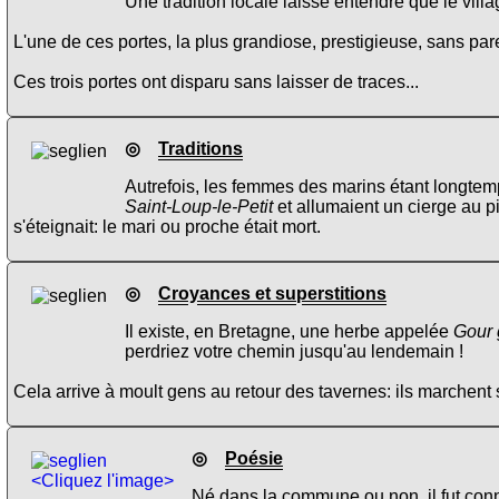
Une tradition locale laisse entendre que le vill
L'une de ces portes, la plus grandiose, prestigieuse, sans par
Ces trois portes ont disparu sans laisser de traces...
◎
Traditions
Autrefois, les femmes des marins étant longtem
Saint-Loup-le-Petit
et allumaient un cierge au pie
s'éteignait: le mari ou proche était mort.
◎
Croyances et superstitions
Il existe, en Bretagne, une herbe appelée
Gour 
perdriez votre chemin jusqu'au lendemain !
Cela arrive à moult gens au retour des tavernes: ils marchent 
◎
Poésie
<Cliquez l'image>
Né dans la commune ou non, il fut conn