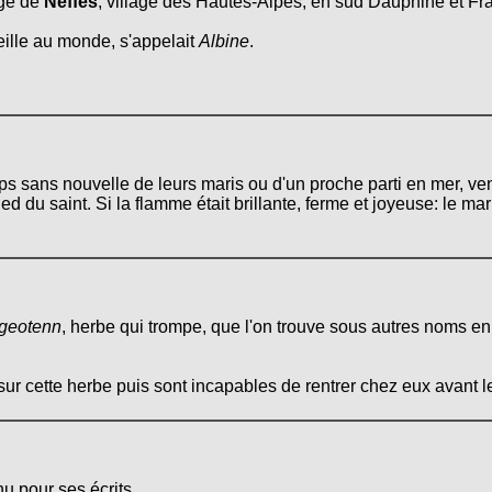
age de
Neffes
, village des Hautes-Alpes, en sud Dauphiné et Fra
eille au monde, s'appelait
Albine
.
ps sans nouvelle de leurs maris ou d'un proche parti en mer, ve
d du saint. Si la flamme était brillante, ferme et joyeuse: le mari
geotenn
, herbe qui trompe, que l'on trouve sous autres noms e
sur cette herbe puis sont incapables de rentrer chez eux avant l
u pour ses écrits.