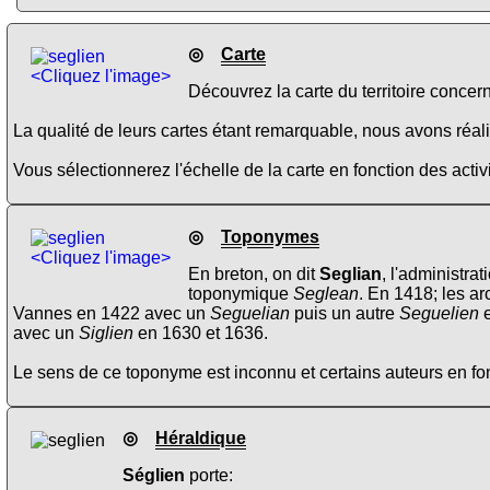
◎
Carte
<Cliquez l'image>
Découvrez la carte du territoire concer
La qualité de leurs cartes étant remarquable, nous avons réalis
Vous sélectionnerez l'échelle de la carte en fonction des activi
◎
Toponymes
<Cliquez l'image>
En breton, on dit
Seglian
, l'administrat
toponymique
Seglean
. En 1418; les 
Vannes en 1422 avec un
Seguelian
puis un autre
Seguelien
e
avec un
Siglien
en 1630 et 1636.
Le sens de ce toponyme est inconnu et certains auteurs en fon
◎
Héraldique
Séglien
porte: