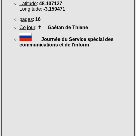
Latitude
:
48.107127
Longitude
:
-3.159471
pages
:
16
Ce jour
:
✝
Gaétan de Thiene
Journée du Service spécial des
communications et de l'inform