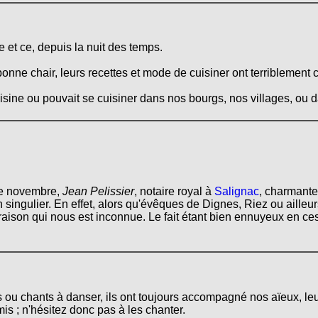
 et ce, depuis la nuit des temps.
onne chair, leurs recettes et mode de cuisiner ont terriblement 
cuisine ou pouvait se cuisiner dans nos bourgs, nos villages, ou
de novembre,
Jean Pelissier
, notaire royal à
Salignac
, charmant
singulier. En effet, alors qu'évêques de Dignes, Riez ou aille
aison qui nous est inconnue. Le fait étant bien ennuyeux en ce
s ou chants à danser, ils ont toujours accompagné nos aïeux, le
mis ; n'hésitez donc pas à les chanter.