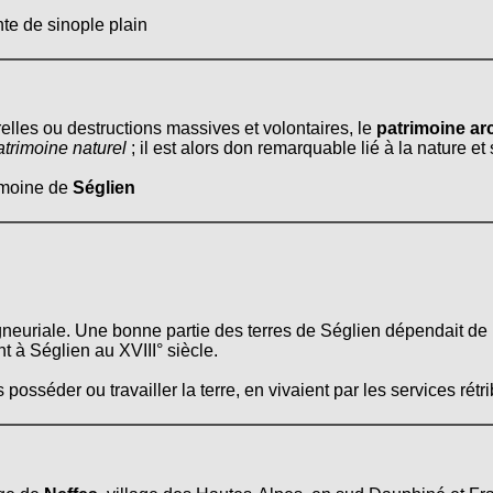
te de sinople plain
relles ou destructions massives et volontaires, le
patrimoine arc
atrimoine naturel
; il est alors don remarquable lié à la nature e
rimoine de
Séglien
eigneuriale. Une bonne partie des terres de Séglien dépendait d
t à Séglien au XVIII° siècle.
posséder ou travailler la terre, en vivaient par les services rétr