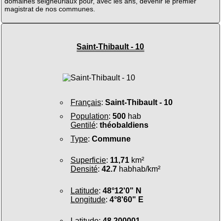
domaines seigneuriaux pour, avec les ans, devenir le premier
magistrat de nos communes.
Saint-Thibault - 10
Français
:
Saint-Thibault - 10
Population
:
500
hab
Gentilé
:
théobaldiens
Type
:
Commune
Superficie
:
11,71
km²
Densité
:
42.7
habhab/km²
Latitude
:
48°12'0" N
Longitude
:
4°8'60" E
Latitude
:
48.200001