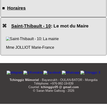
■
Horaires
⌘
Saint-Thibault - 10
: Le mot du Maire
Mme JOLLIOT Marie-France
Tchinggiz Mémoriel
- Bayanzukh - OULAN-BATOR - Mongolia
Téléphone: +976-992-19-839
Courriel:
tchinggiz05 @ gmail.com
© Saran Marie Galtsog - 2026