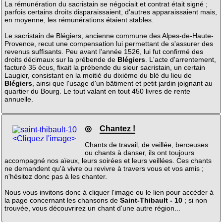
La rémunération du sacristain se négociait et contrat était signé ;
parfois certains droits disparaissaient, d'autres apparaissaient mais,
en moyenne, les rémunérations étaient stables.
Le sacristain de Blégiers, ancienne commune des Alpes-de-Haute-
Provence, recut une compensation lui permettant de s'assurer des
revenus suffisants. Peu avant l'année 1526, lui fut confirmé des
droits décimaux sur la prébende de
Blégiers
. L'acte d'arrentement,
facturé 35 écus, fixait la prébende du sieur sacristain, un certain
Laugier, consistant en la moitié du dixième du blé du lieu de
Blégiers
, ainsi que l'usage d'un bâtiment et petit jardin joignant au
quartier du Bourg. Le tout valant en tout 450 livres de rente
annuelle.
◎
Chantez !
<Cliquez l'image>
Chants de travail, de veillée, berceuses
ou chants à danser, ils ont toujours
accompagné nos aïeux, leurs soirées et leurs veillées. Ces chants
ne demandent qu'à vivre ou revivre à travers vous et vos amis ;
n'hésitez donc pas à les chanter.
Nous vous invitons donc à cliquer l'image ou le lien pour accéder à
la page concernant les chansons de
Saint-Thibault - 10
; si non
trouvée, vous découvrirez un chant d'une autre région...