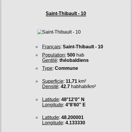
Saint-Thibault - 10
Français
:
Saint-Thibault - 10
Population
:
500
hab
Gentilé
:
théobaldiens
Type
:
Commune
Superficie
:
11,71
km²
Densité
:
42.7
habhab/km²
Latitude
:
48°12'0" N
Longitude
:
4°8'60" E
Latitude
:
48.200001
Longitude
:
4.133330