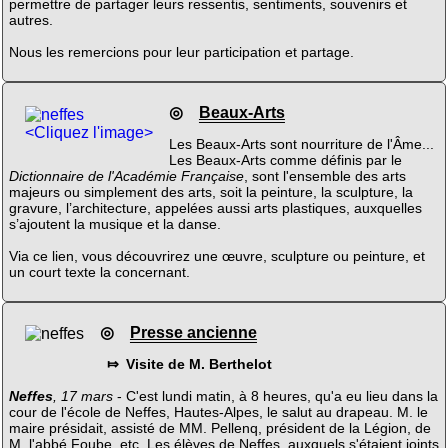
permettre de partager leurs ressentis, sentiments, souvenirs et
autres.
Nous les remercions pour leur participation et partage.
◎
Beaux-Arts
<Cliquez l'image>
Les Beaux-Arts sont nourriture de l'Âme...
Les Beaux-Arts comme définis par le
Dictionnaire de l'Académie Française
, sont l'ensemble des arts
majeurs ou simplement des arts, soit la peinture, la sculpture, la
gravure, l’architecture, appelées aussi arts plastiques, auxquelles
s’ajoutent la musique et la danse.
Via ce lien, vous découvrirez une œuvre, sculpture ou peinture, et
un court texte la concernant.
◎
Presse ancienne
⤇ Visite de M. Berthelot
Neffes
, 17 mars
- C'est lundi matin, à 8 heures, qu'a eu lieu dans la
cour de l'école de Neffes, Hautes-Alpes, le salut au drapeau. M. le
maire présidait, assisté de MM. Pellenq, président de la Légion, de
M. l'abbé Foube, etc. Les élèves de Neffes, auxquels s'étaient joints