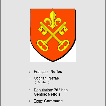
Français
:
Neffes
Occitan
:
Nefas
( Occitan )
Population
:
763
hab
Gentilé
:
Neffois
Type
:
Commune