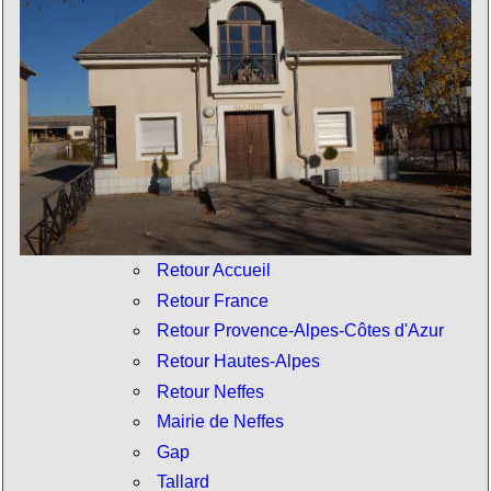
Retour Accueil
Retour France
Retour Provence-Alpes-Côtes d'Azur
Retour Hautes-Alpes
Retour Neffes
Mairie de Neffes
Gap
Tallard