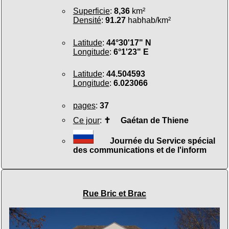
Superficie
:
8,36
km²
Densité
:
91.27
habhab/km²
Latitude
:
44°30'17" N
Longitude
:
6°1'23" E
Latitude
:
44.504593
Longitude
:
6.023066
pages
:
37
Ce jour
:
✝
Gaétan de Thiene
Journée du Service spécial
des communications et de l'inform
Rue Bric et Brac