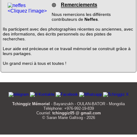
◎
Remerciements
<Cliquez l'image>
Nous remercions les différents
contributeurs de
Neffes
.
Ils participent avec des photographies récentes ou anciennes, avec
des informations, des écrits personnels ou des pistes de
recherches.
Leur aide est précieuse et ce travail mémoriel se construit grâce à
leurs partages.
Un grand merci à tous et toutes !
Tchinggiz Mémoriel
- Bayanzukh - OULAN-BATOR - Mongolia
Téléphone: +976-992-19-839
Courriel:
tchinggiz05 @ gmail.com
© Saran Marie Galtsog - 2026