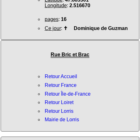
Longitude
:
2.516670
pages
:
16
Ce jour
:
✝
Dominique de Guzman
Rue Bric et Brac
Retour Accueil
Retour France
Retour Île-de-France
Retour Loiret
Retour Lorris
Mairie de Lorris