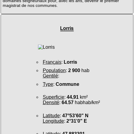
domaines seigneuriaux pour, avec les ans, devenir le premier
magistrat de nos communes.
Lorris
Français
:
Lorris
Population
:
2 900
hab
Gentilé
:
Type
:
Commune
Superficie
:
44,91
km²
Densité
:
64.57
habhab/km²
Latitude
:
47°53'60" N
Longitude
:
2°31'0" E
Latitude
:
47.883301