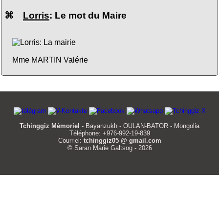
⌘
Lorris
: Le mot du Maire
Mme MARTIN Valérie
Tchinggiz Mémoriel
- Bayanzukh - OULAN-BATOR - Mongolia
Téléphone: +976-992-19-839
Courriel:
tchinggiz05 @ gmail.com
© Saran Marie Galtsog - 2026