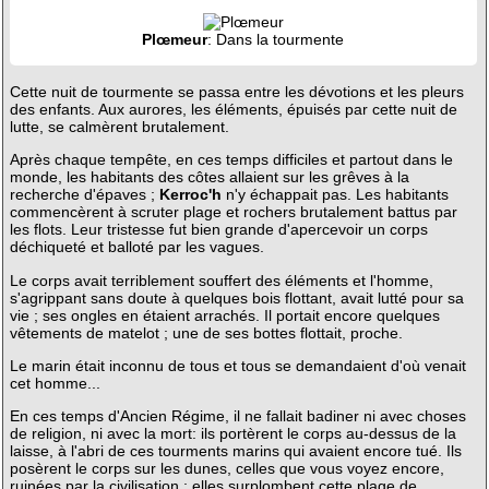
Plœmeur
: Dans la tourmente
Cette nuit de tourmente se passa entre les dévotions et les pleurs
des enfants. Aux aurores, les éléments, épuisés par cette nuit de
lutte, se calmèrent brutalement.
Après chaque tempête, en ces temps difficiles et partout dans le
monde, les habitants des côtes allaient sur les grêves à la
recherche d'épaves ;
Kerroc'h
n'y échappait pas. Les habitants
commencèrent à scruter plage et rochers brutalement battus par
les flots. Leur tristesse fut bien grande d'apercevoir un corps
déchiqueté et balloté par les vagues.
Le corps avait terriblement souffert des éléments et l'homme,
s'agrippant sans doute à quelques bois flottant, avait lutté pour sa
vie ; ses ongles en étaient arrachés. Il portait encore quelques
vêtements de matelot ; une de ses bottes flottait, proche.
Le marin était inconnu de tous et tous se demandaient d'où venait
cet homme...
En ces temps d'Ancien Régime, il ne fallait badiner ni avec choses
de religion, ni avec la mort: ils portèrent le corps au-dessus de la
laisse, à l'abri de ces tourments marins qui avaient encore tué. Ils
posèrent le corps sur les dunes, celles que vous voyez encore,
ruinées par la civilisation ; elles surplombent cette plage de