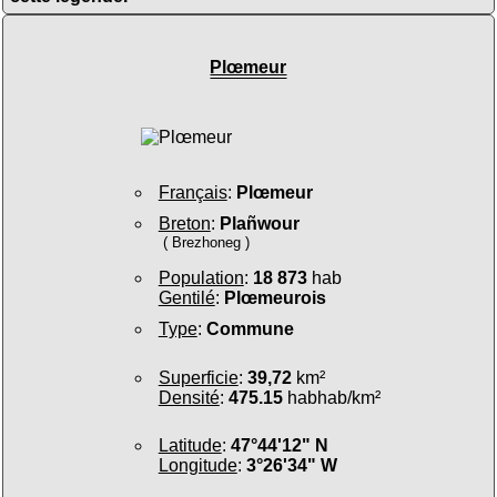
Plœmeur
Français
:
Plœmeur
Breton
:
Plañwour
( Brezhoneg )
Population
:
18 873
hab
Gentilé
:
Plœmeurois
Type
:
Commune
Superficie
:
39,72
km²
Densité
:
475.15
habhab/km²
Latitude
:
47°44'12" N
Longitude
:
3°26'34" W