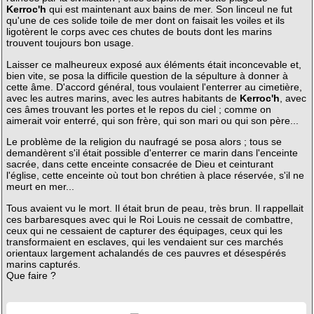
Kerroc'h
qui est maintenant aux bains de mer. Son linceul ne fut
qu'une de ces solide toile de mer dont on faisait les voiles et ils
ligotèrent le corps avec ces chutes de bouts dont les marins
trouvent toujours bon usage.
Laisser ce malheureux exposé aux éléments était inconcevable et,
bien vite, se posa la difficile question de la sépulture à donner à
cette âme. D'accord général, tous voulaient l'enterrer au cimetière,
avec les autres marins, avec les autres habitants de
Kerroc'h
, avec
ces âmes trouvant les portes et le repos du ciel ; comme on
aimerait voir enterré, qui son frère, qui son mari ou qui son père...
Le problème de la religion du naufragé se posa alors ; tous se
demandèrent s'il était possible d'enterrer ce marin dans l'enceinte
sacrée, dans cette enceinte consacrée de Dieu et ceinturant
l'église, cette enceinte où tout bon chrétien à place réservée, s'il ne
meurt en mer...
Tous avaient vu le mort. Il était brun de peau, très brun. Il rappellait
ces barbaresques avec qui le Roi Louis ne cessait de combattre,
ceux qui ne cessaient de capturer des équipages, ceux qui les
transformaient en esclaves, qui les vendaient sur ces marchés
orientaux largement achalandés de ces pauvres et désespérés
marins capturés.
Que faire ?