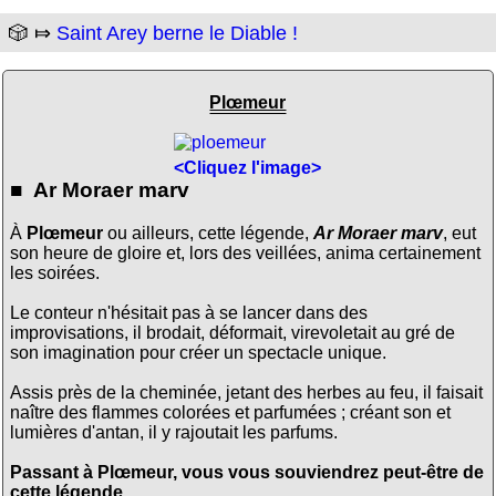
🎲 ⤇
Saint Arey berne le Diable !
Plœmeur
<Cliquez l'image>
■ Ar Moraer marv
À
Plœmeur
ou ailleurs, cette légende,
Ar Moraer marv
, eut
son heure de gloire et, lors des veillées, anima certainement
les soirées.
Le conteur n'hésitait pas à se lancer dans des
improvisations, il brodait, déformait, virevoletait au gré de
son imagination pour créer un spectacle unique.
Assis près de la cheminée, jetant des herbes au feu, il faisait
naître des flammes colorées et parfumées ; créant son et
lumières d'antan, il y rajoutait les parfums.
Passant à Plœmeur, vous vous souviendrez peut-être de
cette légende.