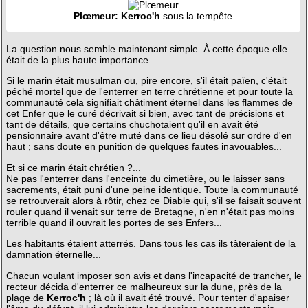
Plœmeur: Kerroc'h
sous la tempête
La question nous semble maintenant simple. À cette époque elle
était de la plus haute importance.
Si le marin était musulman ou, pire encore, s'il était païen, c'était
péché mortel que de l'enterrer en terre chrétienne et pour toute la
communauté cela signifiait châtiment éternel dans les flammes de
cet Enfer que le curé décrivait si bien, avec tant de précisions et
tant de détails, que certains chuchotaient qu'il en avait été
pensionnaire avant d'être muté dans ce lieu désolé sur ordre d'en
haut ; sans doute en punition de quelques fautes inavouables...
Et si ce marin était chrétien ?...
Ne pas l'enterrer dans l'enceinte du cimetière, ou le laisser sans
sacrements, était puni d'une peine identique. Toute la communauté
se retrouverait alors à rôtir, chez ce Diable qui, s'il se faisait souvent
rouler quand il venait sur terre de Bretagne, n'en n'était pas moins
terrible quand il ouvrait les portes de ses Enfers...
Les habitants étaient atterrés. Dans tous les cas ils tâteraient de la
damnation éternelle...
Chacun voulant imposer son avis et dans l'incapacité de trancher, le
recteur décida d'enterrer ce malheureux sur la dune, près de la
plage de
Kerroc'h
; là où il avait été trouvé. Pour tenter d'apaiser