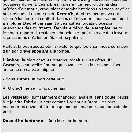
poussées du vent. Les arbres, rares en cet endroit de landes
brûlées d'air marin, craquaient et tombaient dans un fracas noyé de
bourrasques. Les marins de
Kerroc'h
, dont beaucoup avaient
sillonné les mers et souffert de ces colères maritimes, se mettaient
à implorer Dieu et pensaient à ces autres forçats d'océans
prisonniers des tourments. Depuis le début de la tempête, leurs
femmes, espérant, récitaient chapelets et prières avec des frayeurs
si puissantes qu'elles en étaient palpables.
Parfois, la bourrasque était si violente que les cheminées sonnaient
d'un son grave appelant à la tombe.
L'Ankou
, la Mort chez les bretons, rôdait sur les côtes.
Ar
Gwrac'h
, cette vieille femme qui savait lire les intersignes, l'avait
annoncé de sa voix fatiguée:
- Nous aurons un mort cette nuit...
Ar Gwrac'h ne se trompait jamais !
Les vaisseaux, suffisamment chanceux, avaient, sans doute, réussi
à rejoindre l'abri d'un port comme Lorient ou Brest. Les plus
malheureux devaient être à cape sèche ; malheur aux matelots de
pont.
Doué d'ho fardonno
- Dieu leur pardonnera...