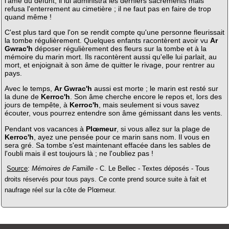
l'âme du défunt, il lui administra les derniers sacrements mais
refusa l'enterrement au cimetière ; il ne faut pas en faire de trop
quand même !
C'est plus tard que l'on se rendit compte qu'une personne fleurissait
la tombe régulièrement. Quelques enfants racontèrent avoir vu
Ar
Gwrac'h
déposer régulièrement des fleurs sur la tombe et à la
mémoire du marin mort. Ils racontèrent aussi qu'elle lui parlait, au
mort, et enjoignait à son âme de quitter le rivage, pour rentrer au
pays.
Avec le temps,
Ar Gwrac'h
aussi est morte ; le marin est resté sur
la dune de
Kerroc'h
. Son âme cherche encore le repos et, lors des
jours de tempête, à
Kerroc'h
, mais seulement si vous savez
écouter, vous pourrez entendre son âme gémissant dans les vents.
Pendant vos vacances à
Plœmeur
, si vous allez sur la plage de
Kerroc'h
, ayez une pensée pour ce marin sans nom. Il vous en
sera gré. Sa tombe s'est maintenant effacée dans les sables de
l'oubli mais il est toujours là ; ne l'oubliez pas !
Source
:
Mémoires de Famille
- C. Le Bellec - Textes déposés - Tous
droits réservés pour tous pays. Ce conte prend source suite à fait et
naufrage réel sur la côte de Plœmeur.