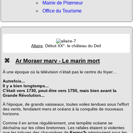
Mairie de Plœmeur
Office du Tourisme
Allaire
: Début XX°: le château du Deil
⌘
Ar Moraer marv - Le marin mort
À une époque où la télévision n'était pas le centre du foyer....
Autrefois...
Il y a bien longtemps...
C'était vers 1730, peut-être vers 1750, mais bien avant la
Grande Révolution...
À l'époque, de grands vaisseaux, toutes voiles tendues sous l'effort
des vents, fendaient mers et océans à la conquête de nouveaux
horizons.
Comme il en arrive régulièrement, une tempête océane se
déchaîna sur les côtes bretonnes. Les rafales étaient si violentes
que les toitures des chaumières de
Kerroc'h
gémissaient sous les