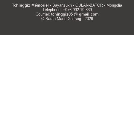
Tchinggiz Mémoriel
- Bayanzukh - OULAN-BATOR - Mongolia
Téléphone: +976-992-19-839
Courriel:
tchinggiz05 @ gmail.com
© Saran Marie Galtsog - 2026