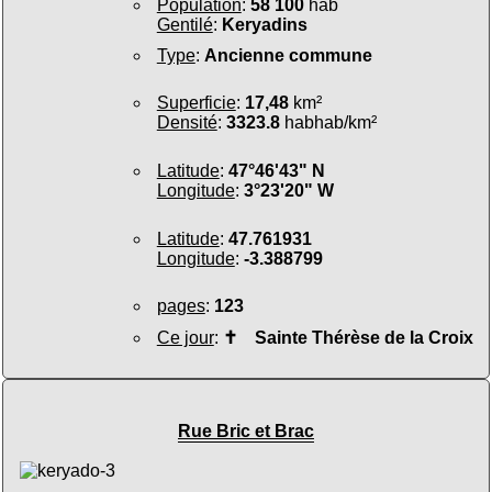
Population
:
58 100
hab
Gentilé
:
Keryadins
Type
:
Ancienne commune
Superficie
:
17,48
km²
Densité
:
3323.8
habhab/km²
Latitude
:
47°46'43" N
Longitude
:
3°23'20" W
Latitude
:
47.761931
Longitude
:
-3.388799
pages
:
123
Ce jour
:
✝
Sainte Thérèse de la Croix
Rue Bric et Brac