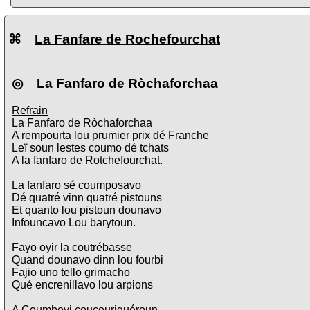
⌘
La Fanfare de Rochefourchat
◎
La Fanfaro de Ròchaforchaa
Refrain
La Fanfaro de Ròchaforchaa
A rempourta lou prumier prix dé Franche
Leï soun lestes coumo dé tchats
A la fanfaro de Rotchefourchat.
La fanfaro sé coumposavo
Dé quatré vinn quatré pistouns
Et quanto lou pistoun dounavo
Infouncavo Lou barytoun.
Fayo oyir la coutrébasse
Quand dounavo dinn lou fourbi
Fajio uno tello grimacho
Qué encrenillavo lou arpions
A Coumbovi coucouriguéroun