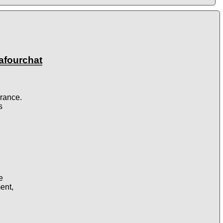
afourchat
France.
s
e
ent,