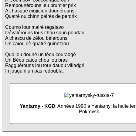
Rempourtèrouns leu prumier prix
A chasqué mujicien dounérouns
Quatré ou chinn pairès de perdrix
Coumo lour mairè règalavo
Dévalérouns tous chou soun pourtau
A chascu dé zélou bélèrouns
Un caïou dè quatré quinntaou
Quo lou douné un téou couradgé
Un Béou caïou chou lou bras
Fagguérouns lou tour dauou villadgé
In jouguin un pas redoubla.
Yantarny - KGD
: Années 1990 à Yantarny: la halte fer
Pokrovsk