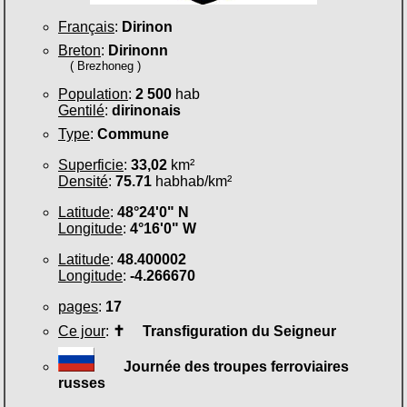
Français
:
Dirinon
Breton
:
Dirinonn
( Brezhoneg )
Population
:
2 500
hab
Gentilé
:
dirinonais
Type
:
Commune
Superficie
:
33,02
km²
Densité
:
75.71
habhab/km²
Latitude
:
48°24'0" N
Longitude
:
4°16'0" W
Latitude
:
48.400002
Longitude
:
-4.266670
pages
:
17
Ce jour
:
✝
Transfiguration du Seigneur
Journée des troupes ferroviaires
russes