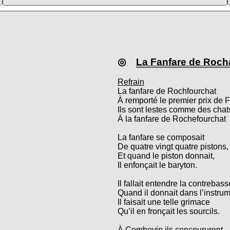
◎
La Fanfare de Roch
Refrain
La fanfare de Rochfourchat
À remporté le premier prix de 
Ils sont lestes comme des chat
À la fanfare de Rochefourchat
La fanfare se composait
De quatre vingt quatre pistons,
Et quand le piston donnait,
Il enfonçait le baryton.
Il fallait entendre la contrebass
Quand il donnait dans l’instrum
Il faisait une telle grimace
Qu’il en fronçait les sourcils.
À Combovin ils concoururent,