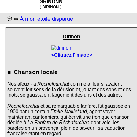
DIRINONN
( DIRINON )
🎲 ⤇
À mon étoile disparue
Dirinon
<Cliquez l'image>
■ Chanson locale
Nos aïeux - à
Rochefourchat
comme ailleurs, avaient
souvent fort sens de la dérision et, jouant des sons et des
mots, se gaussaient largement des uns et des autres.
Rochefourchat
et sa remarquable fanfare, fut gaussée en
1900 par un certain
Émile Maillefaud
, agent-voyer -
maintenant cantonniers, qui écrivit une ironique chanson
dédiée à
La Fanfaro de Ròchaforchaa
dont voici les
paroles en un provençal plein de saveur ; sa traduction
française étant en regard.