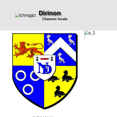
Dirinon
Chanson locale
: