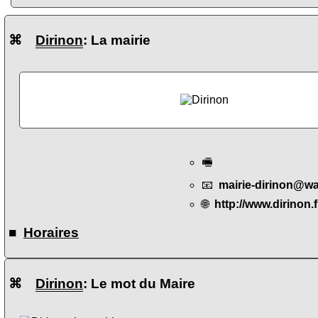
⌘
Dirinon
: La mairie
🖷
📧
mairie-dirinon@w
🌐
http://www.dirinon.f
■
Horaires
⌘
Dirinon
: Le mot du Maire