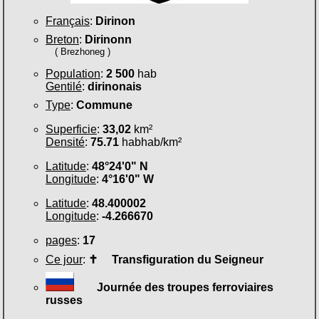
Français
:
Dirinon
Breton
:
Dirinonn
( Brezhoneg )
Population
:
2 500
hab
Gentilé
:
dirinonais
Type
:
Commune
Superficie
:
33,02
km²
Densité
:
75.71
habhab/km²
Latitude
:
48°24'0" N
Longitude
:
4°16'0" W
Latitude
:
48.400002
Longitude
:
-4.266670
pages
:
17
Ce jour
:
✝
Transfiguration du Seigneur
Journée des troupes ferroviaires
russes