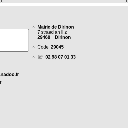
Mairie de Dirinon
7 straed an Iliz
29460 Dirinon
Code
29045
☏
02 98 07 01 33
anadoo.fr
r