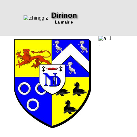
Dirinon
La mairie
: