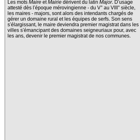
Les mots
Maire
et
Mairie
dérivent du latin
Major
. D'usage
attesté dès l'époque mérovingienne - du V° au VIII° siècle,
les maires - majors, sont alors des intendants chargés de
gérer un domaine rural et les équipes de serfs. Son sens
s'élargissant, le maire deviendra premier magistrat dans les
villes s'émancipant des domaines seigneuriaux pour, avec
les ans, devenir le premier magistrat de nos communes.