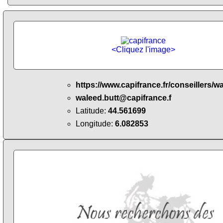
<Cliquez l'image>
https://www.capifrance.fr/conseillers/w
waleed.butt@capifrance.f
Latitude:
44.561699
Longitude:
6.082853