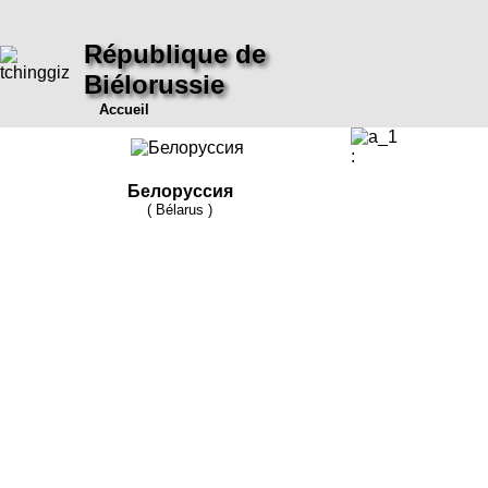
République de
Biélorussie
Accueil
:
Белоруссия
( Bélarus )