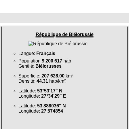
République de Biélorussie
Langue:
Français
Population
9 200 617
hab
Gentilé:
Biélorusses
Superficie:
207 628,00
km²
Densité:
44.31
hab/km²
Latitude:
53°53'17" N
Longitude:
27°34'29" E
Latitude:
53.888036" N
Longitude:
27.574854