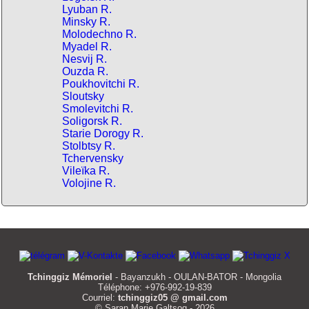
Lyuban R.
Minsky R.
Molodechno R.
Myadel R.
Nesvij R.
Ouzda R.
Poukhovitchi R.
Sloutsky
Smolevitchi R.
Soligorsk R.
Starie Dorogy R.
Stolbtsy R.
Tchervensky
Vileïka R.
Volojine R.
Tchinggiz Mémoriel
- Bayanzukh - OULAN-BATOR - Mongolia
Téléphone: +976-992-19-839
Courriel:
tchinggiz05 @ gmail.com
© Saran Marie Galtsog - 2026