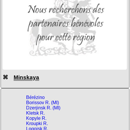
⌘
Minskaya
Bérézino
Borissov R. (MI)
Dzerjinsk R. (MI)
Kletsk R.
Kopyle R.
Kroupki R.
Logoisk R.