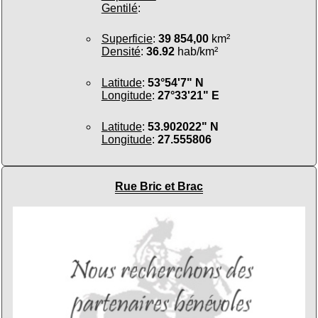
Gentilé
:
Superficie
:
39 854,00
km²
Densité
:
36.92
hab/km²
Latitude
:
53°54'7" N
Longitude
:
27°33'21" E
Latitude
:
53.902022" N
Longitude
:
27.555806
Rue Bric et Brac