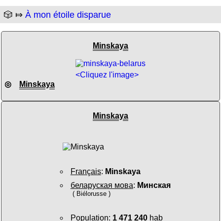
🎲 ⤇
À mon étoile disparue
Minskaya
<Cliquez l'image>
◎
Minskaya
Minskaya
Français
:
Minskaya
беларуская мова
:
Минская
( Biélorusse )
Population
:
1 471 240
hab