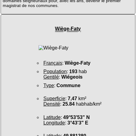
domaines seigneuriaux pour, avec les ans, devenir le premier
magistrat de nos communes.
Wiège-Faty
Français
:
Wiège-Faty
Population
:
193
hab
Gentilé
:
Wiégeois
Type
:
Commune
Superficie
:
7,47
km²
Densité
:
25.84
habhab/km²
Latitude
:
49°53'53" N
Longitude
:
3°43'3" E
Latitude
:
49.881380