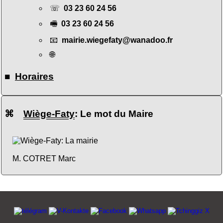
☏
03 23 60 24 56
🖷
03 23 60 24 56
📧
mairie.wiegefaty@wanadoo.fr
🌐
■
Horaires
⌘
Wiège-Faty
: Le mot du Maire
M. COTRET Marc