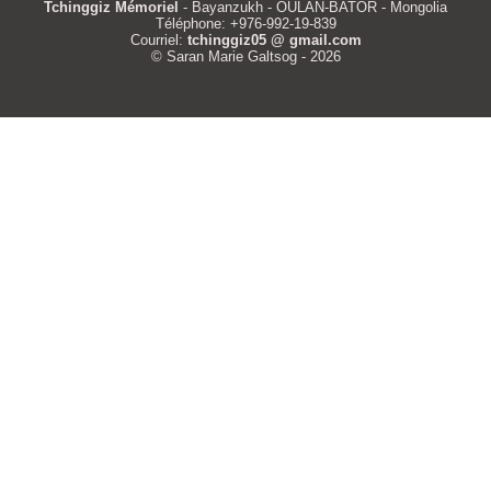
Tchinggiz Mémoriel
- Bayanzukh - OULAN-BATOR - Mongolia
Téléphone: +976-992-19-839
Courriel:
tchinggiz05 @ gmail.com
© Saran Marie Galtsog - 2026