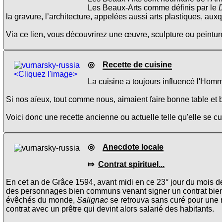
Les Beaux-Arts comme définis par le
la gravure, l’architecture, appelées aussi arts plastiques, aux
Via ce lien, vous découvrirez une œuvre, sculpture ou peinture
◎
Recette de cuisine
<Cliquez l'image>
La cuisine a toujours influencé l'Homm
Si nos aïeux, tout comme nous, aimaient faire bonne table et b
Voici donc une recette ancienne ou actuelle telle qu'elle se 
◎
Anecdote locale
⤇
Contrat spirituel...
En cet an de Grâce 1594, avant midi en ce 23° jour du mois 
des personnages bien communs venant signer un contrat bien 
évêchés du monde,
Salignac
se retrouva sans curé pour une r
contrat avec un prêtre qui devint alors salarié des habitants.