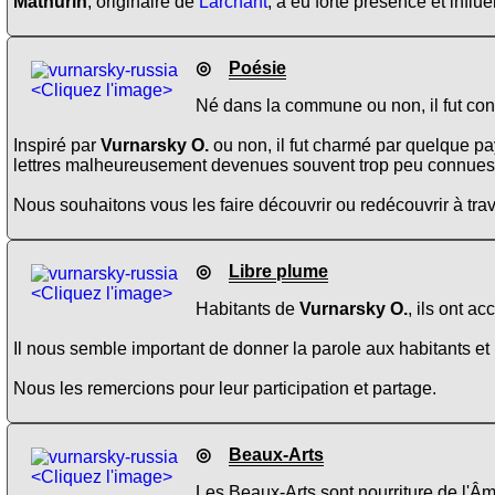
Mathurin
, originaire de
Larchant
, a eu forte présence et infl
◎
Poésie
<Cliquez l'image>
Né dans la commune ou non, il fut con
Inspiré par
Vurnarsky O.
ou non, il fut charmé par quelque p
lettres malheureusement devenues souvent trop peu connues
Nous souhaitons vous les faire découvrir ou redécouvrir à trav
◎
Libre plume
<Cliquez l'image>
Habitants de
Vurnarsky O.
, ils ont a
Il nous semble important de donner la parole aux habitants et 
Nous les remercions pour leur participation et partage.
◎
Beaux-Arts
<Cliquez l'image>
Les Beaux-Arts sont nourriture de l'Âm