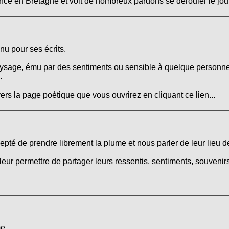
uence en Bretagne et voit de nombreux pardons se dérouler le jour
nu pour ses écrits.
aysage, ému par des sentiments ou sensible à quelque personne, 
.
ers la page poétique que vous ouvrirez en cliquant ce lien...
ccepté de prendre librement la plume et nous parler de leur lieu d
leur permettre de partager leurs ressentis, sentiments, souvenirs
e...