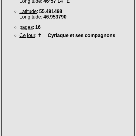
Longitude
:
46°57'14" E
Latitude
:
55.491498
Longitude
:
46.953790
pages
:
16
Ce jour
:
✝
Cyriaque et ses compagnons