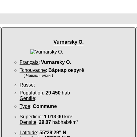
Vurnarsky O.
Français
:
Vurnarsky O.
Tchouvache
:
Вăрнар округӗ
( Чӑваш чӗлхи )
Russe
:
Population
:
29 450
hab
Gentilé
:
Type
:
Commune
Superficie
:
1 013,00
km²
Densité
:
29.07
habhab/km²
Latitude
:
55°29'29" N