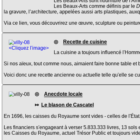
Les Beaux-Arts sont nourriture de l'Âme
Les Beaux-Arts comme définis par le
D
la gravure, l’architecture, appelées aussi arts plastiques, aux
Via ce lien, vous découvrirez une œuvre, sculpture ou peinture
◎
Recette de cuisine
<Cliquez l'image>
La cuisine a toujours influencé l'Homme
Si nos aïeux, tout comme nous, aimaient faire bonne table et b
Voici donc une recette ancienne ou actuelle telle qu'elle se 
◎
Anecdote locale
⤇
Le blason de Cascatel
En 1696, les caisses du Royaume sont vides - celles de l'État,
Les financiers s'engageant à verser 5.833.333 livres, 13 sols
les Caisses du Royaume, actuel Trésor Public et toujours vide