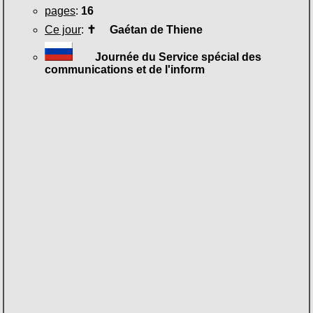
pages
:
16
Ce jour
:
✝
Gaétan de Thiene
Journée du Service spécial des
communications et de l'inform