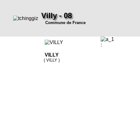
Villy - 08
Commune de France
:
VILLY
( VILLY )