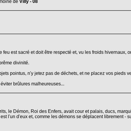
rimoine de
Villy - 08
feu est sacré et doit être respecté et, vu les froids hivernaux,
prême divinité.
ets pointus, n'y jetez pas de déchets, et ne placez vos pieds v
 éviter brûlures malheureuses...
esprits, le Démon, Roi des Enfers, avait cour et palais, ducs, ma
est l'un d'eux et, comme les démons se déplacent librement - sur