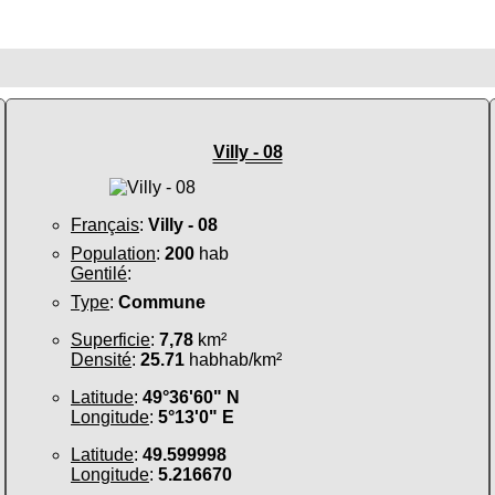
Villy - 08
Français
:
Villy - 08
Population
:
200
hab
Gentilé
:
Type
:
Commune
Superficie
:
7,78
km²
Densité
:
25.71
habhab/km²
Latitude
:
49°36'60" N
Longitude
:
5°13'0" E
Latitude
:
49.599998
Longitude
:
5.216670