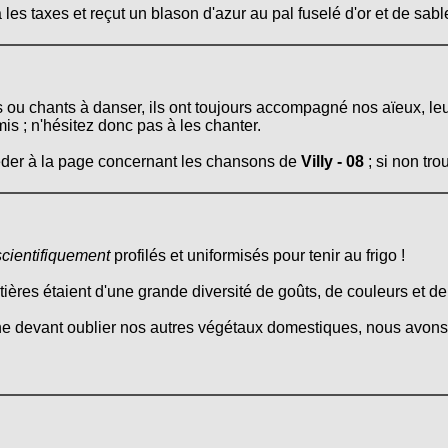
es taxes et reçut un blason d'azur au pal fuselé d'or et de sabl
s ou chants à danser, ils ont toujours accompagné nos aïeux, le
mis ; n'hésitez donc pas à les chanter.
céder à la page concernant les chansons de
Villy - 08
; si non tro
scientifiquement
profilés et uniformisés pour tenir au frigo !
itières étaient d'une grande diversité de goûts, de couleurs et d
ne devant oublier nos autres végétaux domestiques, nous avons 