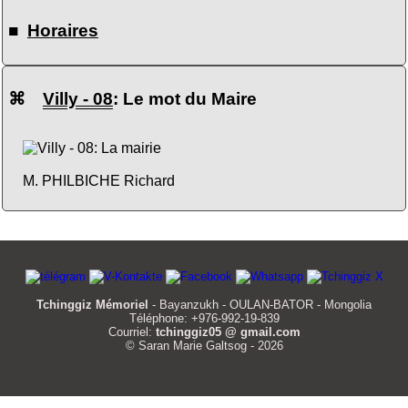
■
Horaires
⌘
Villy - 08
: Le mot du Maire
M. PHILBICHE Richard
Tchinggiz Mémoriel
- Bayanzukh - OULAN-BATOR - Mongolia
Téléphone: +976-992-19-839
Courriel:
tchinggiz05 @ gmail.com
© Saran Marie Galtsog - 2026