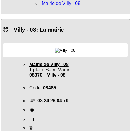
Mairie de Villy - 08
⌘
Villy - 08
: La mairie
Mairie de Villy - 08
1 place Saint Martin
08370 Villy - 08
Code
08485
☏
03 24 26 84 79
🖷
📧
🌐