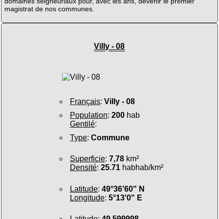
domaines seigneuriaux pour, avec les ans, devenir le premier
magistrat de nos communes.
Villy - 08
Français
:
Villy - 08
Population
:
200
hab
Gentilé
:
Type
:
Commune
Superficie
:
7,78
km²
Densité
:
25.71
habhab/km²
Latitude
:
49°36'60" N
Longitude
:
5°13'0" E
Latitude
:
49.599998