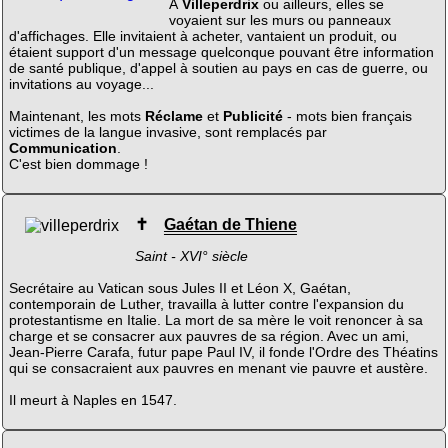
À
Villeperdrix
ou ailleurs, elles se
voyaient sur les murs ou panneaux
d'affichages. Elle invitaient à acheter, vantaient un produit, ou
étaient support d'un message quelconque pouvant être information
de santé publique, d'appel à soutien au pays en cas de guerre, ou
invitations au voyage...
Maintenant, les mots
Réclame
et
Publicité
- mots bien français
victimes de la langue invasive, sont remplacés par
Communication
.
C'est bien dommage !
✝
Gaétan de Thiene
Saint - XVI° siècle
Secrétaire au Vatican sous Jules II et Léon X, Gaétan,
contemporain de Luther, travailla à lutter contre l'expansion du
protestantisme en Italie. La mort de sa mère le voit renoncer à sa
charge et se consacrer aux pauvres de sa région. Avec un ami,
Jean-Pierre Carafa, futur pape Paul IV, il fonde l'Ordre des Théatins
qui se consacraient aux pauvres en menant vie pauvre et austère.
Il meurt à Naples en 1547.