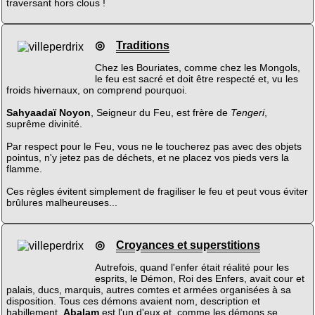
traversant hors clous !
◎
Traditions
Chez les Bouriates, comme chez les Mongols,
le feu est sacré et doit être respecté et, vu les
froids hivernaux, on comprend pourquoi.
Sahyaadaï Noyon
, Seigneur du Feu, est frère de
Tengeri
,
suprême divinité.
Par respect pour le Feu, vous ne le toucherez pas avec des objets
pointus, n'y jetez pas de déchets, et ne placez vos pieds vers la
flamme.
Ces règles évitent simplement de fragiliser le feu et peut vous éviter
brûlures malheureuses...
◎
Croyances et superstitions
Autrefois, quand l'enfer était réalité pour les
esprits, le Démon, Roi des Enfers, avait cour et
palais, ducs, marquis, autres comtes et armées organisées à sa
disposition. Tous ces démons avaient nom, description et
habillement.
Abalam
est l'un d'eux et, comme les démons se