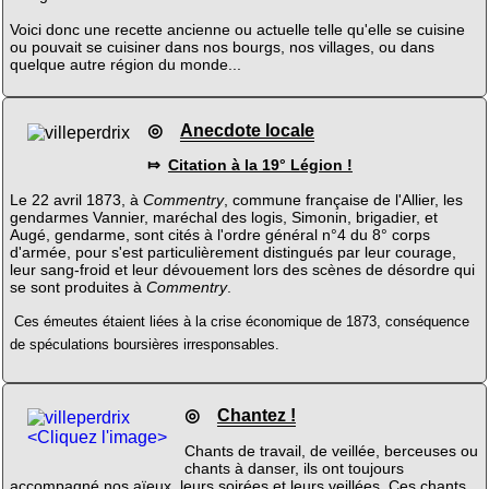
Voici donc une recette ancienne ou actuelle telle qu'elle se cuisine
ou pouvait se cuisiner dans nos bourgs, nos villages, ou dans
quelque autre région du monde...
◎
Anecdote locale
⤇
Citation à la 19° Légion !
Le 22 avril 1873, à
Commentry
, commune française de l'Allier, les
gendarmes Vannier, maréchal des logis, Simonin, brigadier, et
Augé, gendarme, sont cités à l'ordre général n°4 du 8° corps
d'armée, pour s'est particulièrement distingués par leur courage,
leur sang-froid et leur dévouement lors des scènes de désordre qui
se sont produites à
Commentry
.
Ces émeutes étaient liées à la crise économique de 1873, conséquence
de spéculations boursières irresponsables.
◎
Chantez !
<Cliquez l'image>
Chants de travail, de veillée, berceuses ou
chants à danser, ils ont toujours
accompagné nos aïeux, leurs soirées et leurs veillées. Ces chants