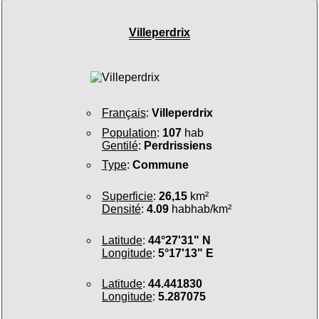
Villeperdrix
Français
:
Villeperdrix
Population
:
107
hab
Gentilé
:
Perdrissiens
Type
:
Commune
Superficie
:
26,15
km²
Densité
:
4.09
habhab/km²
Latitude
:
44°27'31" N
Longitude
:
5°17'13" E
Latitude
:
44.441830
Longitude
:
5.287075