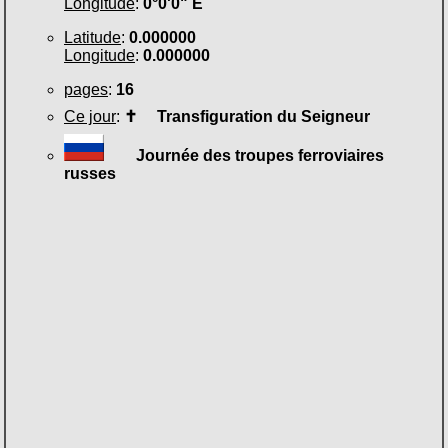
Longitude
:
0°0'0" E
Latitude
:
0.000000
Longitude
:
0.000000
pages
:
16
Ce jour
:
✝
Transfiguration du Seigneur
Journée des troupes ferroviaires
russes