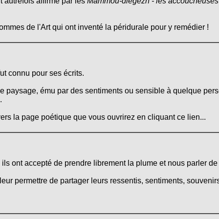
t autrefois affirmé par les
Mammoù-diegezh - les accoucheuses
mmes de l'Art qui ont inventé la péridurale pour y remédier !
ut connu pour ses écrits.
ue paysage, ému par des sentiments ou sensible à quelque perso
.
ers la page poétique que vous ouvrirez en cliquant ce lien...
, ils ont accepté de prendre librement la plume et nous parler de 
leur permettre de partager leurs ressentis, sentiments, souvenirs