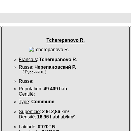
Tcherepanovo R.
Français
:
Tcherepanovo R.
Russe
:
Черепановский Р.
( Русский я. )
Russe
:
Population
:
49 409
hab
Gentilé
:
Type
:
Commune
Superficie
:
2 912,86
km²
Densité
:
16.96
habhab/km²
Latitude
:
0°0'0" N