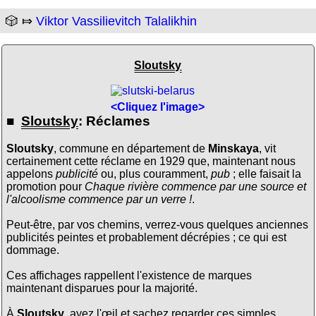
🎲 ⤇
Viktor Vassilievitch Talalikhin
Sloutsky
<Cliquez l'image>
■
Sloutsky
: Réclames
Sloutsky
, commune en département de
Minskaya
, vit
certainement cette réclame en 1929 que, maintenant nous
appelons
publicité
ou, plus couramment,
pub
; elle faisait la
promotion pour
Chaque rivière commence par une source et
l'alcoolisme commence par un verre !
.
Peut-être, par vos chemins, verrez-vous quelques anciennes
publicités peintes et probablement décrépies ; ce qui est
dommage.
Ces affichages rappellent l'existence de marques
maintenant disparues pour la majorité.
À
Sloutsky
, ayez l'œil et sachez regarder ces simples