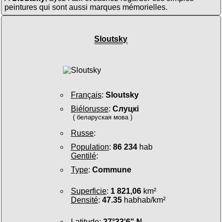
peintures qui sont aussi marques mémorielles.
Sloutsky
Français
:
Sloutsky
Biélorusse
:
Слуцкі
( беларуская мова )
Russe
:
Population
:
86 234
hab
Gentilé
:
Type
:
Commune
Superficie
:
1 821,06
km²
Densité
:
47.35
habhab/km²
Latitude
:
27°33'6" N