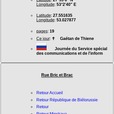
Longitude
:
53°2'40" E
Latitude
:
27.551635
Longitude
:
53.027877
pages
:
19
Ce jour
:
✝
Gaétan de Thiene
Journée du Service spécial
des communications et de l'inform
Rue Bric et Brac
Retour Accueil
Retour République de Biélorussie
Retour
Retour Minskaya