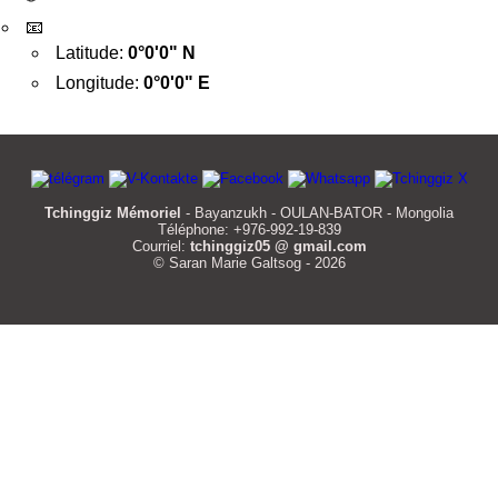
📧
Latitude:
0°0'0" N
Longitude:
0°0'0" E
Tchinggiz Mémoriel
- Bayanzukh - OULAN-BATOR - Mongolia
Téléphone: +976-992-19-839
Courriel:
tchinggiz05 @ gmail.com
© Saran Marie Galtsog - 2026