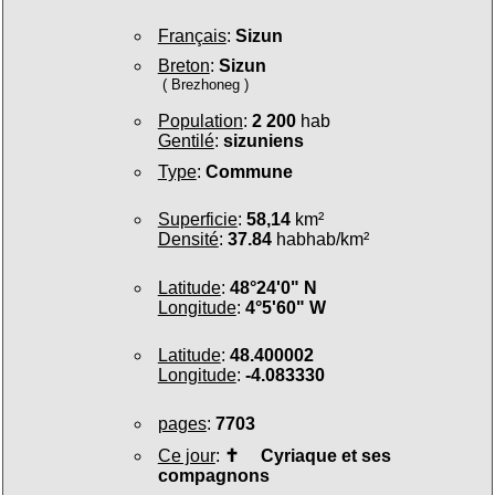
Français
:
Sizun
Breton
:
Sizun
( Brezhoneg )
Population
:
2 200
hab
Gentilé
:
sizuniens
Type
:
Commune
Superficie
:
58,14
km²
Densité
:
37.84
habhab/km²
Latitude
:
48°24'0" N
Longitude
:
4°5'60" W
Latitude
:
48.400002
Longitude
:
-4.083330
pages
:
7703
Ce jour
:
✝
Cyriaque et ses
compagnons