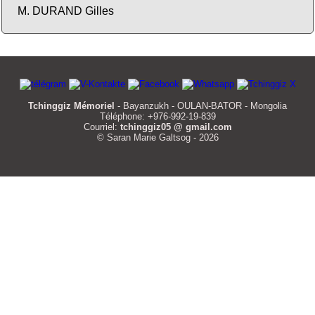
M. DURAND Gilles
Tchinggiz Mémoriel
- Bayanzukh - OULAN-BATOR - Mongolia
Téléphone: +976-992-19-839
Courriel:
tchinggiz05 @ gmail.com
© Saran Marie Galtsog - 2026