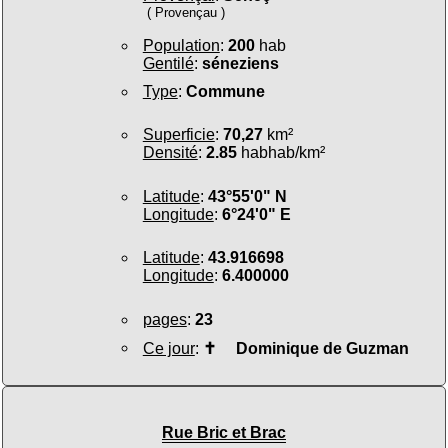
( Provençau )
Population
:
200
hab
Gentilé
:
séneziens
Type
:
Commune
Superficie
:
70,27
km²
Densité
:
2.85
habhab/km²
Latitude
:
43°55'0" N
Longitude
:
6°24'0" E
Latitude
:
43.916698
Longitude
:
6.400000
pages
:
23
Ce jour
:
✝
Dominique de Guzman
Rue Bric et Brac