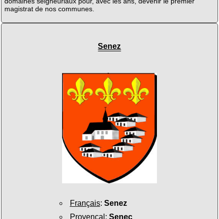
domaines seigneuriaux pour, avec les ans, devenir le premier
magistrat de nos communes.
Senez
Français
:
Senez
Provençal
:
Seneç