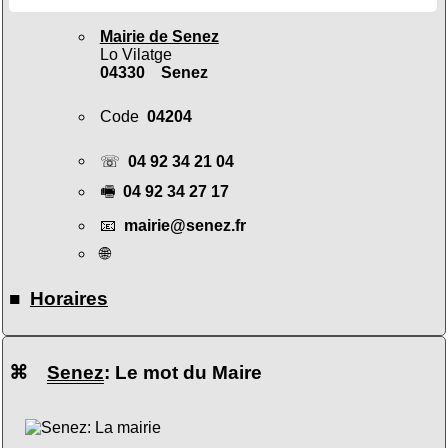
Mairie de Senez
Lo Vilatge
04330 Senez
Code
04204
☏
04 92 34 21 04
🖷
04 92 34 27 17
📧
mairie@senez.fr
🌐
■
Horaires
⌘
Senez
: Le mot du Maire