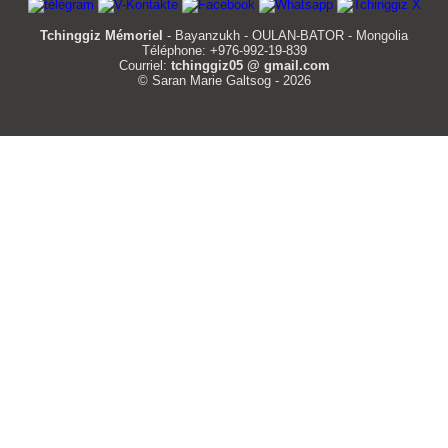
Tchinggiz Mémoriel
- Bayanzukh - OULAN-BATOR - Mongolia
Téléphone: +976-992-19-839
Courriel:
tchinggiz05 @ gmail.com
© Saran Marie Galtsog - 2026