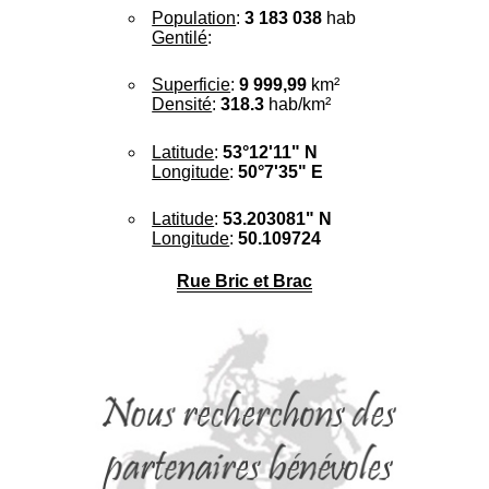
Population
:
3 183 038
hab
Gentilé
:
Superficie
:
9 999,99
km²
Densité
:
318.3
hab/km²
Latitude
:
53°12'11" N
Longitude
:
50°7'35" E
Latitude
:
53.203081" N
Longitude
:
50.109724
Rue Bric et Brac