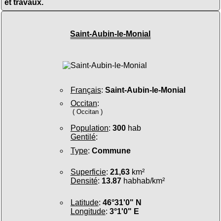
et travaux.
Saint-Aubin-le-Monial
Français
:
Saint-Aubin-le-Monial
Occitan
:
( Occitan )
Population
:
300
hab
Gentilé
:
Type
:
Commune
Superficie
:
21,63
km²
Densité
:
13.87
habhab/km²
Latitude
:
46°31'0" N
Longitude
:
3°1'0" E