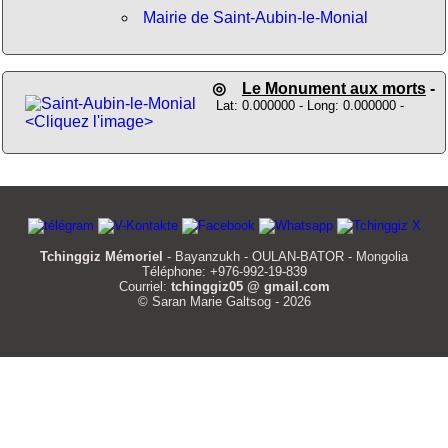
Mairie de Saint-Aubin-le-Monial
◎
Le Monument aux morts
-
Lat: 0.000000 - Long: 0.000000 -
<Cliquez l'image>
Tchinggiz Mémoriel
- Bayanzukh - OULAN-BATOR - Mongolia
Téléphone: +976-992-19-839
Courriel:
tchinggiz05 @ gmail.com
© Saran Marie Galtsog - 2026