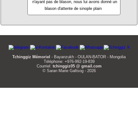
n'ayant pas de blason, nous lui avons donné un
blason d'attente de sinople plain
Tchinggiz Mémoriel
- Bayanzukh - OULAN-BATOR - Mongolia
Téléphone: +976-992-19-839
Courriel:
tchinggiz05 @ gmail.com
© Saran Marie Galtsog - 2026