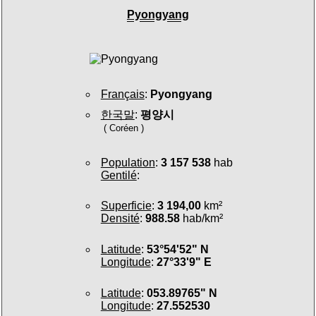
Pyongyang
Français
:
Pyongyang
한국말
:
평양시
( Coréen )
Population
:
3 157 538
hab
Gentilé
:
Superficie
:
3 194,00
km²
Densité
:
988.58
hab/km²
Latitude
:
53°54'52" N
Longitude
:
27°33'9" E
Latitude
:
053.89765" N
Longitude
:
27.552530