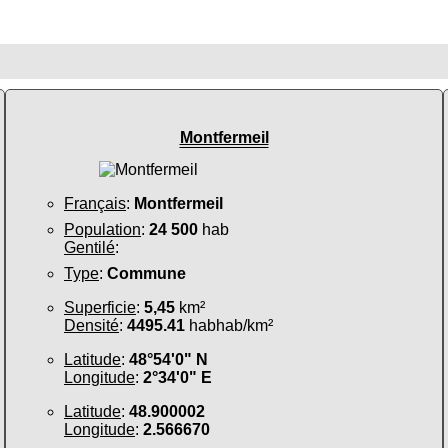
Montfermeil
Français
:
Montfermeil
Population
:
24 500
hab
Gentilé
:
Type
:
Commune
Superficie
:
5,45
km²
Densité
:
4495.41
habhab/km²
Latitude
:
48°54'0" N
Longitude
:
2°34'0" E
Latitude
:
48.900002
Longitude
:
2.566670