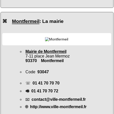
⌘
Montfermeil
: La mairie
Mairie de Montfermeil
7-11 place Jean Mermoz
93370 Montfermeil
Code
93047
☏
01 41 70 70 70
🖷
01 41 70 70 72
📧
contact@ville-montfermeil.fr
🌐
http://www.ville-montfermeil.fr