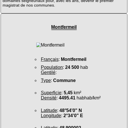
domaines seigneuriaux pour, avec les ans, devenir le premier
magistrat de nos communes.
Montfermeil
Français
:
Montfermeil
Population
:
24 500
hab
Gentilé
:
Type
:
Commune
Superficie
:
5,45
km²
Densité
:
4495.41
habhab/km²
Latitude
:
48°54'0" N
Longitude
:
2°34'0" E
Latitude
:
48.900002