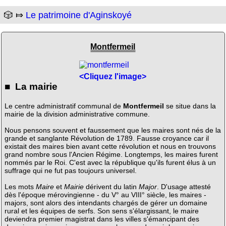
🎲 ⤇
Le patrimoine d'Aginskoyé
Montfermeil
<Cliquez l'image>
■ La mairie
Le centre administratif communal de
Montfermeil
se situe dans la
mairie de la division administrative commune.
Nous pensons souvent et faussement que les maires sont nés de la
grande et sanglante Révolution de 1789. Fausse croyance car il
existait des maires bien avant cette révolution et nous en trouvons
grand nombre sous l'Ancien Régime. Longtemps, les maires furent
nommés par le Roi. C'est avec la république qu'ils furent élus à un
suffrage qui ne fut pas toujours universel.
Les mots
Maire
et
Mairie
dérivent du latin
Major
. D'usage attesté
dès l'époque mérovingienne - du V° au VIII° siècle, les maires -
majors, sont alors des intendants chargés de gérer un domaine
rural et les équipes de serfs. Son sens s'élargissant, le maire
deviendra premier magistrat dans les villes s'émancipant des