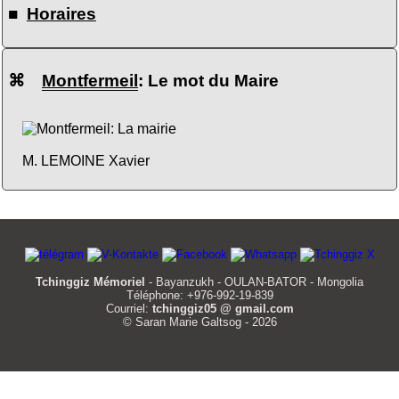
■
Horaires
⌘
Montfermeil
: Le mot du Maire
M. LEMOINE Xavier
Tchinggiz Mémoriel
- Bayanzukh - OULAN-BATOR - Mongolia
Téléphone: +976-992-19-839
Courriel:
tchinggiz05 @ gmail.com
© Saran Marie Galtsog - 2026