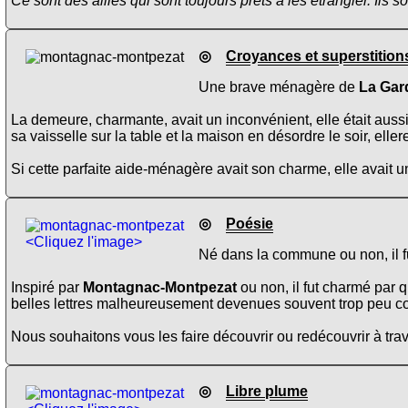
Ce sont des alliés qui sont toujours prêts à les étrangler. Ils s
◎
Croyances et superstition
Une brave ménagère de
La Gar
La demeure, charmante, avait un inconvénient, elle était aussi
sa vaisselle sur la table et la maison en désordre le soir, ellere
Si cette parfaite aide-ménagère avait son charme, elle avait un i
◎
Poésie
<Cliquez l'image>
Né dans la commune ou non, il fu
Inspiré par
Montagnac-Montpezat
ou non, il fut charmé par
belles lettres malheureusement devenues souvent trop peu c
Nous souhaitons vous les faire découvrir ou redécouvrir à trav
◎
Libre plume