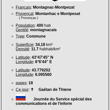
Français
:
Montagnac-Montpezat
Provençal
:
Montanhac e Montpesat
( Provençau )
Population
:
400
hab
Gentilé
:
montagnacais
Type
:
Commune
Superficie
:
34,18
km²
Densité
:
11.7
habhab/km²
Latitude
:
43°47'45" N
Longitude
:
6°6'44" E
Latitude
:
43.779202
Longitude
:
6.095560
pages
:
18
Ce jour
:
✝
Gaétan de Thiene
Journée du Service spécial des
communications et de l'inform