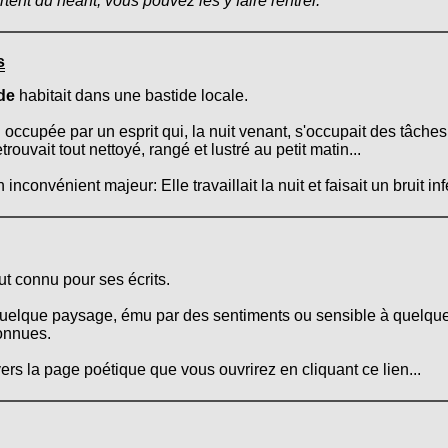
ortent du néant, vous pouvez les y faire rentrer.
s
de
habitait dans une bastide locale.
 occupée par un esprit qui, la nuit venant, s'occupait des tâche
trouvait tout nettoyé, rangé et lustré au petit matin...
nconvénient majeur: Elle travaillait la nuit et faisait un bruit inf
t connu pour ses écrits.
 quelque paysage, ému par des sentiments ou sensible à quelque
onnues.
ers la page poétique que vous ouvrirez en cliquant ce lien...