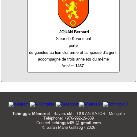
JOUAN Bernard
Sieur de Keranmoal
porte
de gueules au lion d'or armé et lampassé d'argent,
accompagné de trois annelets du même
Année:
1467
Tchinggiz Mémoriel
- Bayanzukh - OULAN-BATOR - Mongolia
Téléphone: +976-992-19-839
Courriel:
tchinggiz05 @ gmail.com
© Saran Marie Galtsog - 2026