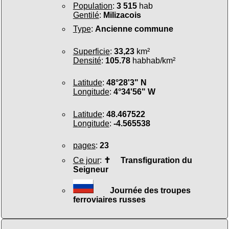
Population
:
3 515
hab
Gentilé
:
Milizacois
Type
:
Ancienne commune
Superficie
:
33,23
km²
Densité
:
105.78
habhab/km²
Latitude
:
48°28'3" N
Longitude
:
4°34'56" W
Latitude
:
48.467522
Longitude
:
-4.565538
pages
:
23
Ce jour
:
✝
Transfiguration du
Seigneur
Journée des troupes
ferroviaires russes