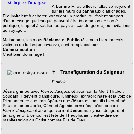
<Cliquez l'image>
À
Lunino R.
ou ailleurs, elles se voyaient
sur les murs ou panneaux d'affichages.
Elle invitaient à acheter, vantaient un produit, ou étaient support
d'un message quelconque pouvant être information de santé
publique, d'appel à soutien au pays en cas de guerre, ou invitations
au voyage...
Maintenant, les mots
Réclame
et
Publicité
- mots bien français
victimes de la langue invasive, sont remplacés par
Communication
.
C'est bien dommage !
✝
Transfiguration du Seigneur
I° siècle
Jésus
grimpe avec
Pierre, Jacques
et
Jean
sur le Mont Thabor.
Soudain, il devient transfiguré, lumineux, extraordinaire et la voix de
Dieu annonce aux trois Apôtres que
Jésus
est son fils bien-aîmé.
Peu de temps après, Cène et Agonie terminées, c'est encore
Pierre, Jacques
et
Jean
qui verront
Jésus
martyrisé, défiguré et
témoigneront. ce jour est fête de Théophanie, c'est-à-dire de
manifestation du Christ comme Fils de Dieu.