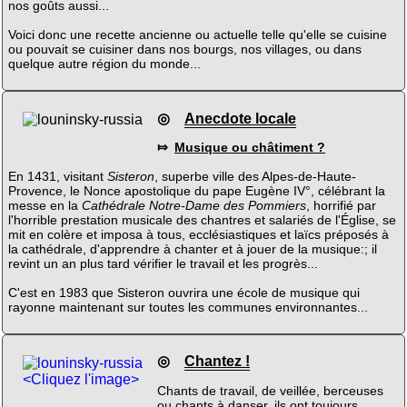
nos goûts aussi...
Voici donc une recette ancienne ou actuelle telle qu'elle se cuisine
ou pouvait se cuisiner dans nos bourgs, nos villages, ou dans
quelque autre région du monde...
◎
Anecdote locale
⤇
Musique ou châtiment ?
En 1431, visitant
Sisteron
, superbe ville des Alpes-de-Haute-
Provence, le Nonce apostolique du pape Eugène IV°, célébrant la
messe en la
Cathédrale Notre-Dame des Pommiers
, horrifié par
l'horrible prestation musicale des chantres et salariés de l'Église, se
mit en colère et imposa à tous, ecclésiastiques et laïcs préposés à
la cathédrale, d'apprendre à chanter et à jouer de la musique:; il
revint un an plus tard vérifier le travail et les progrès...
C'est en 1983 que Sisteron ouvrira une école de musique qui
rayonne maintenant sur toutes les communes environnantes...
◎
Chantez !
<Cliquez l'image>
Chants de travail, de veillée, berceuses
ou chants à danser, ils ont toujours