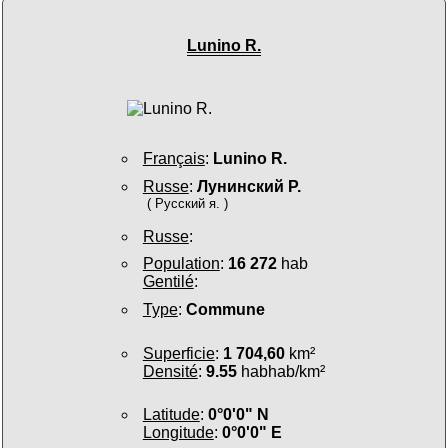
Lunino R.
Français
:
Lunino R.
Russe
:
Лунинский Р.
( Русский я. )
Russe
:
Population
:
16 272
hab
Gentilé
:
Type
:
Commune
Superficie
:
1 704,60
km²
Densité
:
9.55
habhab/km²
Latitude
:
0°0'0" N
Longitude
:
0°0'0" E