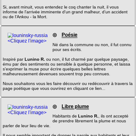
Si, avant minuit, vous entendez le coq chanter la nuit, il vous
informe de l'arrivée imminente d'un grand malheur, d’un accident
ou de l'Ankou - la Mort.
◎
Poésie
<Cliquez l'image>
Né dans la commune ou non, il fut connu
pour ses écrits.
Inspiré par
Lunino R.
ou non, il fut charmé par quelque paysage,
ému par des sentiments ou sensible à quelque personne, et laissa
s'exprimer la muse pour écrire quelques belles lettres
malheureusement devenues souvent trop peu connues.
Nous souhaitons vous les faire découvrir ou redécouvrir à travers la
page poétique que vous ouvrirez en cliquant ce lien...
◎
Libre plume
<Cliquez l'image>
Habitants de
Lunino R.
, ils ont accepté
de prendre librement la plume et nous
parler de leur lieu de vie.
Il nous semble important de donner la parole aux habitants et leur