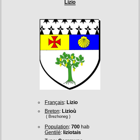
Lizio
Français
:
Lizio
Breton
:
Lizioù
( Brezhoneg )
Population
:
700
hab
Gentilé
:
liziotais