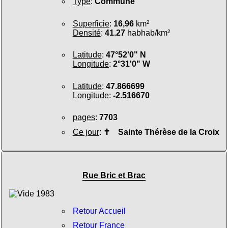
Type
:
Commune
Superficie
:
16,96
km²
Densité
:
41.27
habhab/km²
Latitude
:
47°52'0" N
Longitude
:
2°31'0" W
Latitude
:
47.866699
Longitude
:
-2.516670
pages
:
7703
Ce jour
:
✝
Sainte Thérèse de la Croix
Rue Bric et Brac
Retour Accueil
Retour France