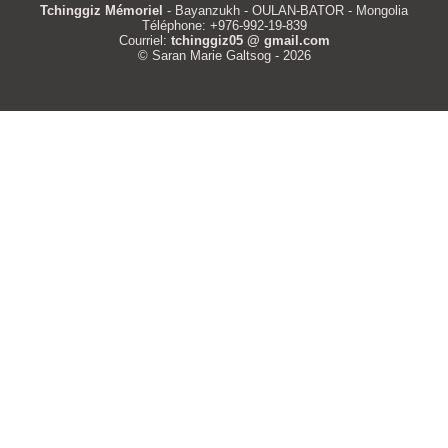
Tchinggiz Mémoriel
- Bayanzukh - OULAN-BATOR - Mongolia
Téléphone: +976-992-19-839
Courriel:
tchinggiz05 @ gmail.com
© Saran Marie Galtsog - 2026