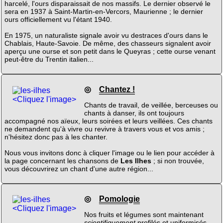
harcelé, l'ours disparaissait de nos massifs. Le dernier observé le
sera en 1937 à Saint-Martin-en-Vercors, Maurienne ; le dernier
ours officiellement vu l'étant 1940.
En 1975, un naturaliste signale avoir vu destraces d'ours dans le
Chablais, Haute-Savoie. De même, des chasseurs signalent avoir
aperçu une ourse et son petit dans le Queyras ; cette ourse venant
peut-être du Trentin italien...
◎
Chantez !
<Cliquez l'image>
Chants de travail, de veillée, berceuses ou
chants à danser, ils ont toujours
accompagné nos aïeux, leurs soirées et leurs veillées. Ces chants
ne demandent qu'à vivre ou revivre à travers vous et vos amis ;
n'hésitez donc pas à les chanter.
Nous vous invitons donc à cliquer l'image ou le lien pour accéder à
la page concernant les chansons de
Les Ilhes
; si non trouvée,
vous découvrirez un chant d'une autre région...
◎
Pomologie
<Cliquez l'image>
Nos fruits et légumes sont maintenant
scientifiquement
profilés et uniformisés