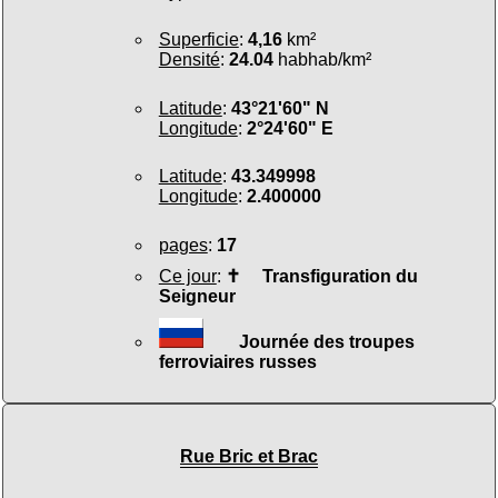
Superficie
:
4,16
km²
Densité
:
24.04
habhab/km²
Latitude
:
43°21'60" N
Longitude
:
2°24'60" E
Latitude
:
43.349998
Longitude
:
2.400000
pages
:
17
Ce jour
:
✝
Transfiguration du
Seigneur
Journée des troupes
ferroviaires russes
Rue Bric et Brac