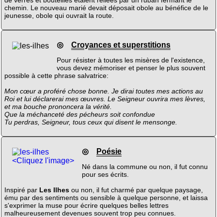
de verres et bouteilles étaient reliées par un ruban fermant le
chemin. Le nouveau marié devait déposait obole au bénéfice de le
jeunesse, obole qui ouvrait la route.
◎
Croyances et superstitions
Pour résister à toutes les misères de l'existence,
vous devez mémoriser et penser le plus souvent
possible à cette phrase salvatrice:
Mon cœur a proféré chose bonne. Je dirai toutes mes actions au
Roi et lui déclarerai mes œuvres. Le Seigneur ouvrira mes lèvres,
et ma bouche prononcera la vérité.
Que la méchanceté des pécheurs soit confondue
Tu perdras, Seigneur, tous ceux qui disent le mensonge.
◎
Poésie
<Cliquez l'image>
Né dans la commune ou non, il fut connu
pour ses écrits.
Inspiré par
Les Ilhes
ou non, il fut charmé par quelque paysage,
ému par des sentiments ou sensible à quelque personne, et laissa
s'exprimer la muse pour écrire quelques belles lettres
malheureusement devenues souvent trop peu connues.