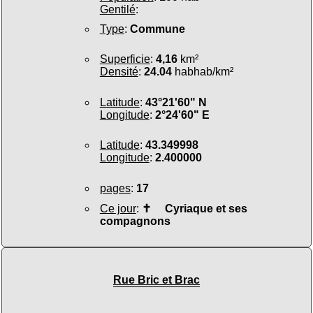
Gentilé
:
Type
:
Commune
Superficie
:
4,16
km²
Densité
:
24.04
habhab/km²
Latitude
:
43°21'60" N
Longitude
:
2°24'60" E
Latitude
:
43.349998
Longitude
:
2.400000
pages
:
17
Ce jour
:
✝
Cyriaque et ses
compagnons
Rue Bric et Brac