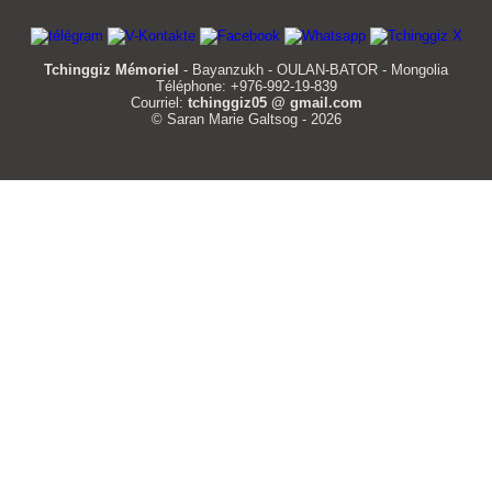
Tchinggiz Mémoriel
- Bayanzukh - OULAN-BATOR - Mongolia
Téléphone: +976-992-19-839
Courriel:
tchinggiz05 @ gmail.com
© Saran Marie Galtsog - 2026