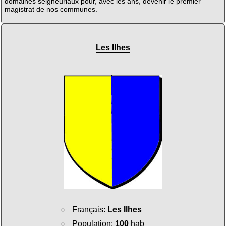
domaines seigneuriaux pour, avec les ans, devenir le premier
magistrat de nos communes.
Les Ilhes
Français
:
Les Ilhes
Population
:
100
hab