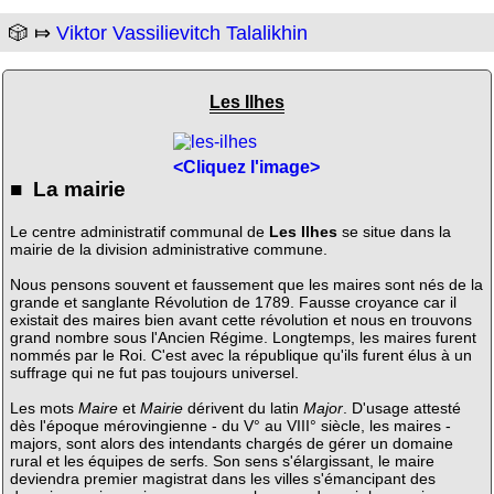
🎲 ⤇
Viktor Vassilievitch Talalikhin
Les Ilhes
<Cliquez l'image>
■ La mairie
Le centre administratif communal de
Les Ilhes
se situe dans la
mairie de la division administrative commune.
Nous pensons souvent et faussement que les maires sont nés de la
grande et sanglante Révolution de 1789. Fausse croyance car il
existait des maires bien avant cette révolution et nous en trouvons
grand nombre sous l'Ancien Régime. Longtemps, les maires furent
nommés par le Roi. C'est avec la république qu'ils furent élus à un
suffrage qui ne fut pas toujours universel.
Les mots
Maire
et
Mairie
dérivent du latin
Major
. D'usage attesté
dès l'époque mérovingienne - du V° au VIII° siècle, les maires -
majors, sont alors des intendants chargés de gérer un domaine
rural et les équipes de serfs. Son sens s'élargissant, le maire
deviendra premier magistrat dans les villes s'émancipant des