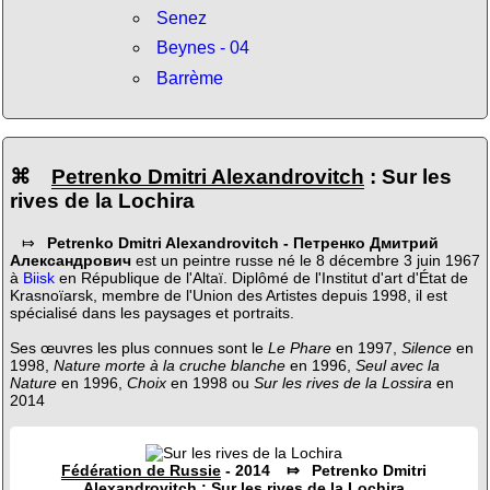
Senez
Beynes - 04
Barrème
⌘
Petrenko Dmitri Alexandrovitch
: Sur les
rives de la Lochira
⤇
Petrenko Dmitri Alexandrovitch - Петренко Дмитрий
Александрович
est un peintre russe né le 8 décembre 3 juin 1967
à
Biisk
en République de l'Altaï. Diplômé de l'Institut d'art d'État de
Krasnoïarsk, membre de l'Union des Artistes depuis 1998, il est
spécialisé dans les paysages et portraits.
Ses œuvres les plus connues sont le
Le Phare
en 1997,
Silence
en
1998,
Nature morte à la cruche blanche
en 1996,
Seul avec la
Nature
en 1996,
Choix
en 1998 ou
Sur les rives de la Lossira
en
2014
Fédération de Russie
- 2014 ⤇ Petrenko Dmitri
Alexandrovitch : Sur les rives de la Lochira