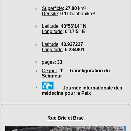
Superficie
:
27,80
km²
Densité
:
0.11
habhab/km²
Latitude
:
43°56'14" N
Longitude
:
6°17'5" E
Latitude
:
43.937227
Longitude
:
6.284801
pages
:
33
Ce jour
:
✝
Transfiguration du
Seigneur
Journée internationale des
médecins pour la Paix
Rue Bric et Brac