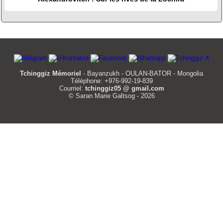
Tchinggiz Mémoriel
- Bayanzukh - OULAN-BATOR - Mongolia
Téléphone: +976-992-19-839
Courriel:
tchinggiz05 @ gmail.com
© Saran Marie Galtsog - 2026