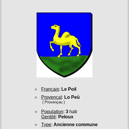
Français
:
Le Poil
Provençal
:
Lo Peù
( Provençau )
Population
:
3
hab
Gentilé
:
Peloux
Type
:
Ancienne commune