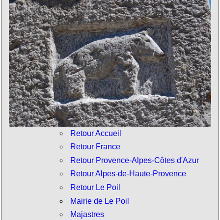
Retour Accueil
Retour France
Retour Provence-Alpes-Côtes d'Azur
Retour Alpes-de-Haute-Provence
Retour Le Poil
Mairie de Le Poil
Majastres