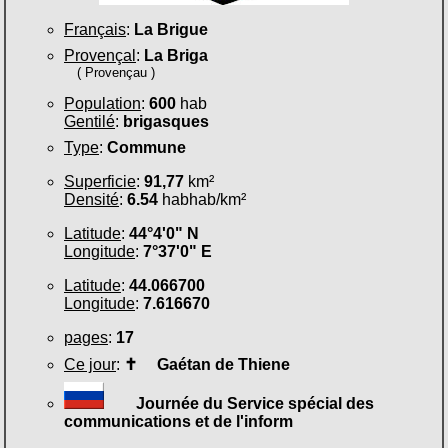
Français
:
La Brigue
Provençal
:
La Briga
( Provençau )
Population
:
600
hab
Gentilé
:
brigasques
Type
:
Commune
Superficie
:
91,77
km²
Densité
:
6.54
habhab/km²
Latitude
:
44°4'0" N
Longitude
:
7°37'0" E
Latitude
:
44.066700
Longitude
:
7.616670
pages
:
17
Ce jour
:
✝
Gaétan de Thiene
Journée du Service spécial des
communications et de l'inform