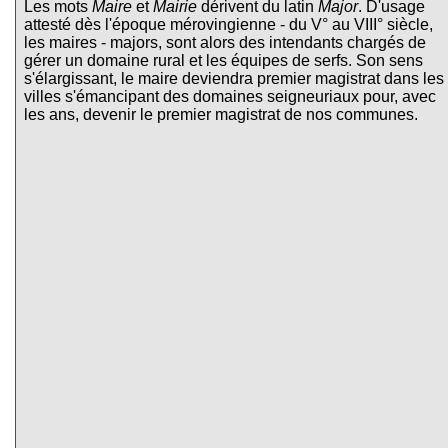
Les mots
Maire
et
Mairie
dérivent du latin
Major
. D'usage
attesté dès l'époque mérovingienne - du V° au VIII° siècle,
les maires - majors, sont alors des intendants chargés de
gérer un domaine rural et les équipes de serfs. Son sens
s'élargissant, le maire deviendra premier magistrat dans les
villes s'émancipant des domaines seigneuriaux pour, avec
les ans, devenir le premier magistrat de nos communes.