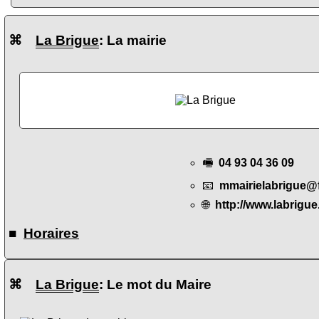
⌘
La Brigue
: La mairie
🖷
04 93 04 36 09
📧
mmairielabrigue@
🌐
http://www.labrigue.
■
Horaires
⌘
La Brigue
: Le mot du Maire