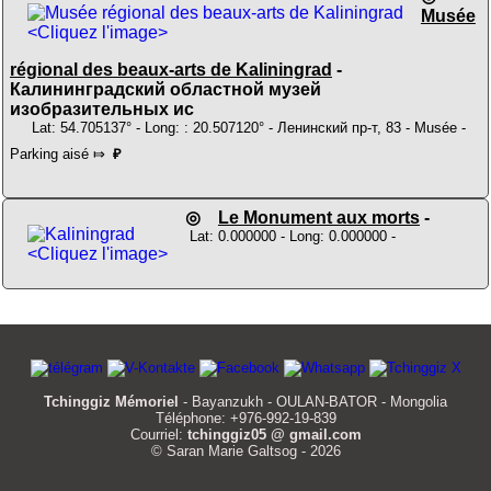
Musée
<Cliquez l'image>
régional des beaux-arts de Kaliningrad
-
Калининградский областной музей
изобразительных ис
Lat: 54.705137° - Long: : 20.507120° - Ленинский пр-т, 83 - Musée -
Parking aisé ⤇
₽
◎
Le Monument aux morts
-
Lat: 0.000000 - Long: 0.000000 -
<Cliquez l'image>
Tchinggiz Mémoriel
- Bayanzukh - OULAN-BATOR - Mongolia
Téléphone: +976-992-19-839
Courriel:
tchinggiz05 @ gmail.com
© Saran Marie Galtsog - 2026