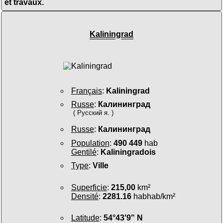
et travaux.
Kaliningrad
Français
:
Kaliningrad
Russe
:
Калининград
( Русский я. )
Russe
:
Калининград
Population
:
490 449
hab
Gentilé
:
Kaliningradois
Type
:
Ville
Superficie
:
215,00
km²
Densité
:
2281.16
habhab/km²
Latitude
:
54°43'9" N