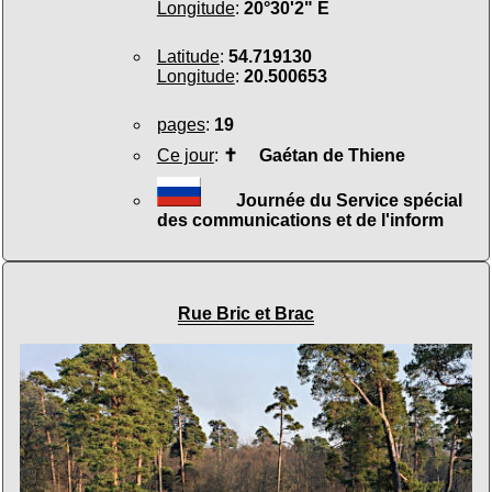
Longitude
:
20°30'2" E
Latitude
:
54.719130
Longitude
:
20.500653
pages
:
19
Ce jour
:
✝
Gaétan de Thiene
Journée du Service spécial
des communications et de l'inform
Rue Bric et Brac