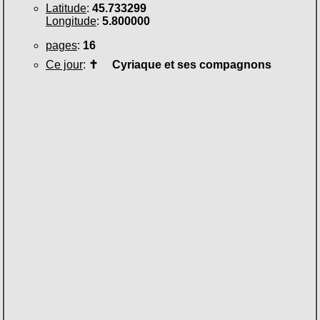
Latitude
:
45.733299
Longitude
:
5.800000
pages
:
16
Ce jour
:
✝
Cyriaque et ses compagnons