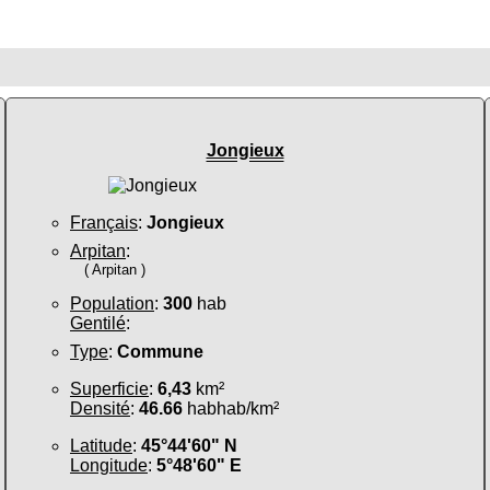
Jongieux
Français
:
Jongieux
Arpitan
:
( Arpitan )
Population
:
300
hab
Gentilé
:
Type
:
Commune
Superficie
:
6,43
km²
Densité
:
46.66
habhab/km²
Latitude
:
45°44'60" N
Longitude
:
5°48'60" E