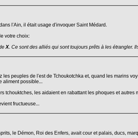
dans l'Ain, il était usage d'invoquer Saint Médard.
de votre choix:
 de
X
. Ce sont des alliés qui sont toujours prêts à les étrangler. I
z les peuples de l'est de Tchoukotchka et, quand les marins voya
e aliment possible...
s tchouktches, les aidaient en rabattant les phoques et autres 
evient fructueuse...
 esprits, le Démon, Roi des Enfers, avait cour et palais, ducs, m