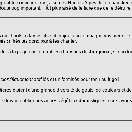
agréable commune française des Hautes-Alpes, fut un haut-lieu d
e trop important, il fut plus aisé de le faire que de le détruire.
s ou chants à danser, ils ont toujours accompagné nos aïeux, le
mis ; n'hésitez donc pas à les chanter.
céder à la page concernant les chansons de
Jongieux
; si non t
scientifiquement
profilés et uniformisés pour tenir au frigo !
itières étaient d'une grande diversité de goûts, de couleurs et d
ne devant oublier nos autres végétaux domestiques, nous avons 